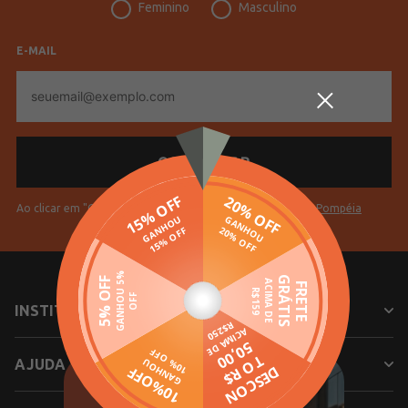
Feminino
Masculino
E-MAIL
E-
mail
Ao clicar em "Cadastrar" você aceita os
Termos de Uso da Pompéia
INSTITUCIONAL
AJUDA