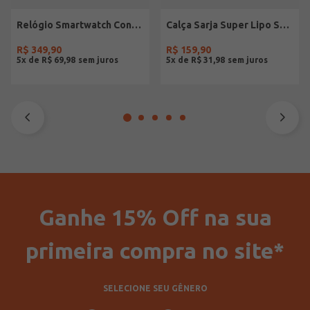
Relógio Smartwatch Condor PRETO
Calça Sarja Super Lipo Sawary Feminina Preto
R$
349
,
90
R$
159
,
90
5
x de
R$
69
,
98
5
x de
R$
31
,
98
Ganhe 15% Off na sua
primeira compra no site*
SELECIONE SEU GÊNERO