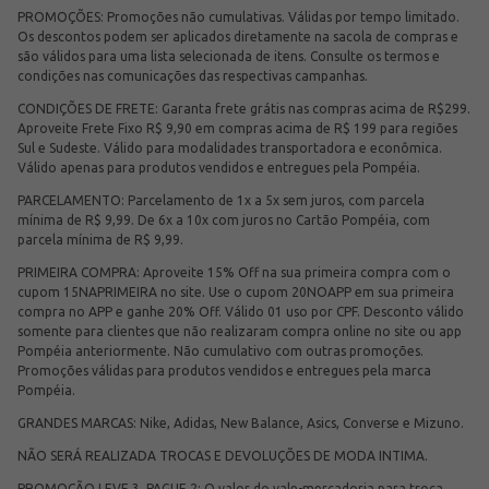
PROMOÇÕES: Promoções não cumulativas. Válidas por tempo limitado.
Os descontos podem ser aplicados diretamente na sacola de compras e
são válidos para uma lista selecionada de itens. Consulte os termos e
condições nas comunicações das respectivas campanhas.
CONDIÇÕES DE FRETE: Garanta frete grátis nas compras acima de R$299.
Aproveite Frete Fixo R$ 9,90 em compras acima de R$ 199 para regiões
Sul e Sudeste. Válido para modalidades transportadora e econômica.
Válido apenas para produtos vendidos e entregues pela Pompéia.
PARCELAMENTO: Parcelamento de 1x a 5x sem juros, com parcela
mínima de R$ 9,99. De 6x a 10x com juros no Cartão Pompéia, com
parcela mínima de R$ 9,99.
PRIMEIRA COMPRA: Aproveite 15% Off na sua primeira compra com o
cupom 15NAPRIMEIRA no site. Use o cupom 20NOAPP em sua primeira
compra no APP e ganhe 20% Off. Válido 01 uso por CPF. Desconto válido
somente para clientes que não realizaram compra online no site ou app
Pompéia anteriormente. Não cumulativo com outras promoções.
Promoções válidas para produtos vendidos e entregues pela marca
Pompéia.
GRANDES MARCAS: Nike, Adidas, New Balance, Asics, Converse e Mizuno.
NÃO SERÁ REALIZADA TROCAS E DEVOLUÇÕES DE MODA INTIMA.
PROMOÇÃO LEVE 3, PAGUE 2: O valor do vale-mercadoria para troca