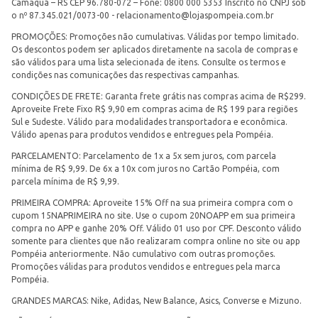
Camaquã – RS CEP 96.780-072 – Fone: 0800 000 5353 Inscrito no CNPJ sob
o nº 87.345.021/0073-00 -
relacionamento@lojaspompeia.com.br
PROMOÇÕES: Promoções não cumulativas. Válidas por tempo limitado.
Os descontos podem ser aplicados diretamente na sacola de compras e
são válidos para uma lista selecionada de itens. Consulte os termos e
condições nas comunicações das respectivas campanhas.
CONDIÇÕES DE FRETE: Garanta frete grátis nas compras acima de R$299.
Aproveite Frete Fixo R$ 9,90 em compras acima de R$ 199 para regiões
Sul e Sudeste. Válido para modalidades transportadora e econômica.
Válido apenas para produtos vendidos e entregues pela Pompéia.
PARCELAMENTO: Parcelamento de 1x a 5x sem juros, com parcela
mínima de R$ 9,99. De 6x a 10x com juros no Cartão Pompéia, com
parcela mínima de R$ 9,99.
PRIMEIRA COMPRA: Aproveite 15% Off na sua primeira compra com o
cupom 15NAPRIMEIRA no site. Use o cupom 20NOAPP em sua primeira
compra no APP e ganhe 20% Off. Válido 01 uso por CPF. Desconto válido
somente para clientes que não realizaram compra online no site ou app
Pompéia anteriormente. Não cumulativo com outras promoções.
Promoções válidas para produtos vendidos e entregues pela marca
Pompéia.
GRANDES MARCAS: Nike, Adidas, New Balance, Asics, Converse e Mizuno.