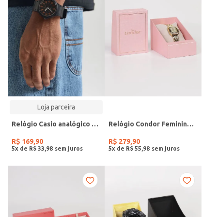
Loja parceira
Relógio Casio analógico MW-240-4BVDF-SC
Relógio Condor Feminino DOURADO
R$
169
,
90
R$
279
,
90
5
x de
R$
33
,
98
5
x de
R$
55
,
98