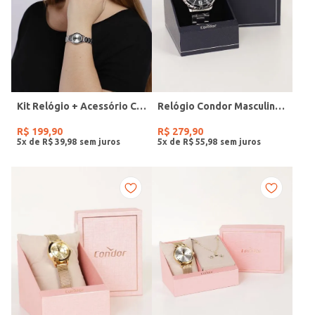
Kit Relógio + Acessório Condor Feminino PRATA
Relógio Condor Masculino PRATA
R$
199
,
90
R$
279
,
90
5
x de
R$
39
,
98
5
x de
R$
55
,
98