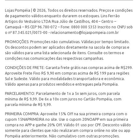
Lojas Pompéia | © 2026, Todos os direitos reservados. Preços e condições
de pagamento válidos enquanto durarem os estoques. Lins Ferrão
Artigos do Vestuário LTDA Rua Júlio de Castilhos, 404 – Centro –
Camaquã – RS CEP 96.780-072 – Fone: 0800 000 5353 Inscrito no CNPJ sob
o nº 87.345.021/0073-00 -
relacionamento@lojaspompeia.com.br
PROMOÇÕES: Promoções não cumulativas. Válidas por tempo limitado.
Os descontos podem ser aplicados diretamente na sacola de compras e
são válidos para uma lista selecionada de itens. Consulte os termos e
condições nas comunicações das respectivas campanhas.
CONDIÇÕES DE FRETE: Garanta frete grátis nas compras acima de R$299.
Aproveite Frete Fixo R$ 9,90 em compras acima de R$ 199 para regiões
Sul e Sudeste. Válido para modalidades transportadora e econômica.
Válido apenas para produtos vendidos e entregues pela Pompéia.
PARCELAMENTO: Parcelamento de 1x a 5x sem juros, com parcela
mínima de R$ 9,99. De 6x a 10x com juros no Cartão Pompéia, com
parcela mínima de R$ 9,99.
PRIMEIRA COMPRA: Aproveite 15% Off na sua primeira compra com o
cupom 15NAPRIMEIRA no site. Use o cupom 20NOAPP em sua primeira
compra no APP e ganhe 20% Off. Válido 01 uso por CPF. Desconto válido
somente para clientes que não realizaram compra online no site ou app
Pompéia anteriormente. Não cumulativo com outras promoções.