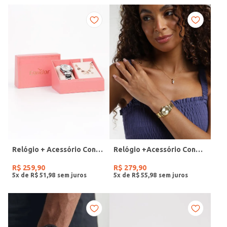
Relógio + Acessório Condor Feminino PRATA
Relógio +Acessório Condor Feminino DOURADO
R$
259
,
90
R$
279
,
90
5
x de
R$
51
,
98
5
x de
R$
55
,
98