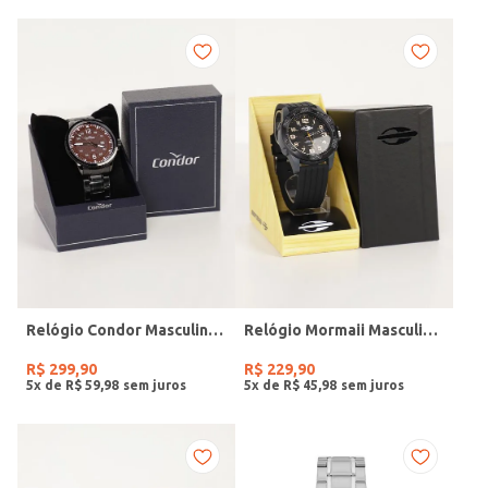
Relógio Condor Masculino PRETO
Relógio Mormaii Masculino PRETO
R$
299
,
90
R$
229
,
90
5
x de
R$
59
,
98
5
x de
R$
45
,
98