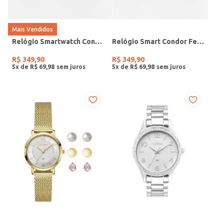
Mais Vendidos
Relógio Smartwatch Condor PRETO
Relógio Smart Condor Feminino ROSE
R$
349
,
90
R$
349
,
90
5
x de
R$
69
,
98
5
x de
R$
69
,
98