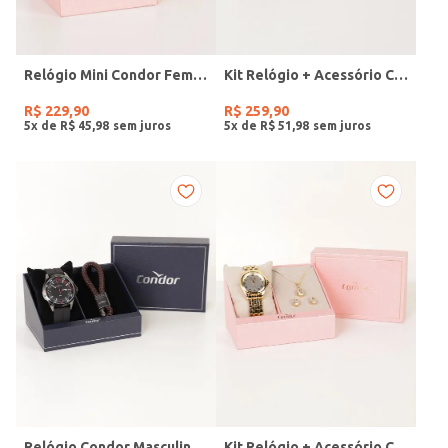
Relógio Mini Condor Feminino DOURADO
Kit Relógio + Acessório Condor Feminino DOURADO
R$
229
,
90
R$
259
,
90
5
x de
R$
45
,
98
5
x de
R$
51
,
98
Relógio Condor Masculino PRETO
Kit Relógio + Acessório Condor Feminino DOURADO