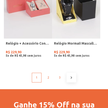
Relógio + Acessório Condor Feminino PRATA
Relógio Mormaii Masculino PRETO
R$
229
,
90
R$
229
,
90
5
x de
R$
45
,
98
5
x de
R$
45
,
98
1
2
3
Ganhe 15% Off na sua