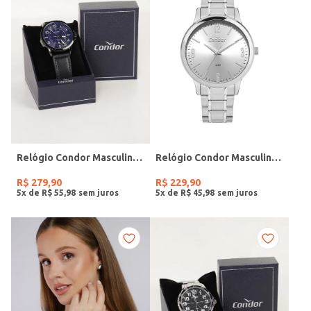
Relógio Condor Masculino PRETO
Relógio Condor Masculino PRATA
R$
279
,
90
R$
229
,
90
5
x de
R$
55
,
98
5
x de
R$
45
,
98