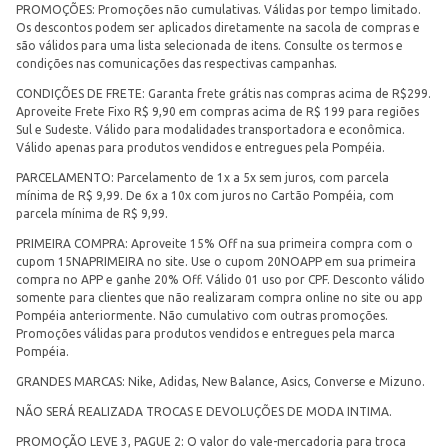
PROMOÇÕES: Promoções não cumulativas. Válidas por tempo limitado.
Os descontos podem ser aplicados diretamente na sacola de compras e
são válidos para uma lista selecionada de itens. Consulte os termos e
condições nas comunicações das respectivas campanhas.
CONDIÇÕES DE FRETE: Garanta frete grátis nas compras acima de R$299.
Aproveite Frete Fixo R$ 9,90 em compras acima de R$ 199 para regiões
Sul e Sudeste. Válido para modalidades transportadora e econômica.
Válido apenas para produtos vendidos e entregues pela Pompéia.
PARCELAMENTO: Parcelamento de 1x a 5x sem juros, com parcela
mínima de R$ 9,99. De 6x a 10x com juros no Cartão Pompéia, com
parcela mínima de R$ 9,99.
PRIMEIRA COMPRA: Aproveite 15% Off na sua primeira compra com o
cupom 15NAPRIMEIRA no site. Use o cupom 20NOAPP em sua primeira
compra no APP e ganhe 20% Off. Válido 01 uso por CPF. Desconto válido
somente para clientes que não realizaram compra online no site ou app
Pompéia anteriormente. Não cumulativo com outras promoções.
Promoções válidas para produtos vendidos e entregues pela marca
Pompéia.
GRANDES MARCAS: Nike, Adidas, New Balance, Asics, Converse e Mizuno.
NÃO SERÁ REALIZADA TROCAS E DEVOLUÇÕES DE MODA INTIMA.
PROMOÇÃO LEVE 3, PAGUE 2: O valor do vale-mercadoria para troca