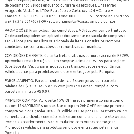
de pagamento válidos enquanto durarem os estoques. Lins Ferrão
Artigos do Vestuário LTDA Rua Júlio de Castilhos, 404 – Centro –
Camaquã – RS CEP 96.780-072 – Fone: 0800 000 5353 Inscrito no CNPJ sob
o nº 87.345.021/0073-00 -
relacionamento@lojaspompeia.com.br
PROMOÇÕES: Promoções não cumulativas. Válidas por tempo limitado.
Os descontos podem ser aplicados diretamente na sacola de compras e
são válidos para uma lista selecionada de itens. Consulte os termos e
condições nas comunicações das respectivas campanhas.
CONDIÇÕES DE FRETE: Garanta frete grátis nas compras acima de R$299.
Aproveite Frete Fixo R$ 9,90 em compras acima de R$ 199 para regiões
Sul e Sudeste. Válido para modalidades transportadora e econômica.
Válido apenas para produtos vendidos e entregues pela Pompéia.
PARCELAMENTO: Parcelamento de 1x a 5x sem juros, com parcela
mínima de R$ 9,99. De 6x a 10x com juros no Cartão Pompéia, com
parcela mínima de R$ 9,99.
PRIMEIRA COMPRA: Aproveite 15% Off na sua primeira compra com o
cupom 15NAPRIMEIRA no site. Use o cupom 20NOAPP em sua primeira
compra no APP e ganhe 20% Off. Válido 01 uso por CPF. Desconto válido
somente para clientes que não realizaram compra online no site ou app
Pompéia anteriormente. Não cumulativo com outras promoções.
Promoções válidas para produtos vendidos e entregues pela marca
Pompéia.