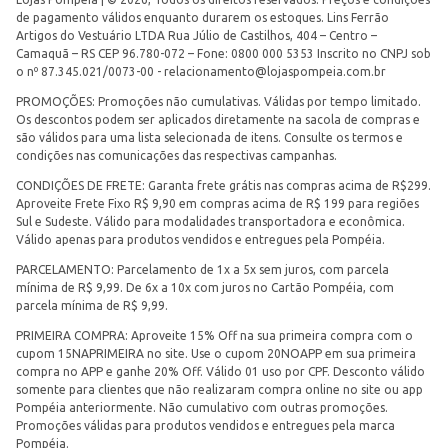
de pagamento válidos enquanto durarem os estoques. Lins Ferrão
Artigos do Vestuário LTDA Rua Júlio de Castilhos, 404 – Centro –
Camaquã – RS CEP 96.780-072 – Fone: 0800 000 5353 Inscrito no CNPJ sob
o nº 87.345.021/0073-00 -
relacionamento@lojaspompeia.com.br
PROMOÇÕES: Promoções não cumulativas. Válidas por tempo limitado.
Os descontos podem ser aplicados diretamente na sacola de compras e
são válidos para uma lista selecionada de itens. Consulte os termos e
condições nas comunicações das respectivas campanhas.
CONDIÇÕES DE FRETE: Garanta frete grátis nas compras acima de R$299.
Aproveite Frete Fixo R$ 9,90 em compras acima de R$ 199 para regiões
Sul e Sudeste. Válido para modalidades transportadora e econômica.
Válido apenas para produtos vendidos e entregues pela Pompéia.
PARCELAMENTO: Parcelamento de 1x a 5x sem juros, com parcela
mínima de R$ 9,99. De 6x a 10x com juros no Cartão Pompéia, com
parcela mínima de R$ 9,99.
PRIMEIRA COMPRA: Aproveite 15% Off na sua primeira compra com o
cupom 15NAPRIMEIRA no site. Use o cupom 20NOAPP em sua primeira
compra no APP e ganhe 20% Off. Válido 01 uso por CPF. Desconto válido
somente para clientes que não realizaram compra online no site ou app
Pompéia anteriormente. Não cumulativo com outras promoções.
Promoções válidas para produtos vendidos e entregues pela marca
Pompéia.