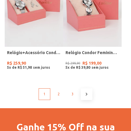
Relógio+Acessório Condor Feminino PRATA
Relógio Condor Feminino PRATA
R$
259
,
90
R$
199
,
00
R$
299
,
90
5
x de
R$
51
,
98
5
x de
R$
39
,
80
1
2
3
Ganhe 15% Off na sua