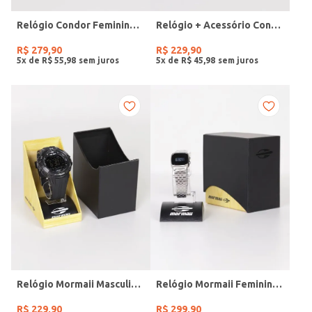
Relógio Condor Feminino DOURADO
Relógio + Acessório Condor Feminino PRATA
R$
279
,
90
R$
229
,
90
5
x de
R$
55
,
98
5
x de
R$
45
,
98
Relógio Mormaii Masculino PRETO
Relógio Mormaii Feminino PRATA
R$
229
,
90
R$
299
,
90