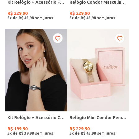
Kit Relógio + Acessório Feminino DOURADO
Relógio Condor Masculino PRATA
R$
229
,
90
R$
229
,
90
5
x de
R$
45
,
98
5
x de
R$
45
,
98
Kit Relógio + Acessório Condor Feminino PRATA
Relógio Mini Condor Feminino DOURADO
R$
199
,
90
R$
229
,
90
5
x de
R$
39
,
98
5
x de
R$
45
,
98