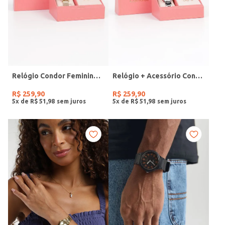
Relógio Condor Feminino DOURADO
Relógio + Acessório Condor Feminino PRATA
R$
259
,
90
R$
259
,
90
5
x de
R$
51
,
98
5
x de
R$
51
,
98