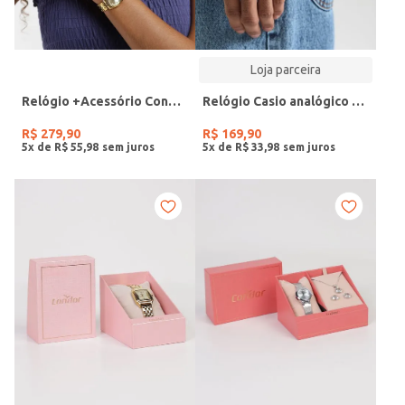
Loja parceira
Relógio +Acessório Condor Feminino DOURADO
Relógio Casio analógico MW-240-4BVDF-SC
R$
279
,
90
R$
169
,
90
5
x de
R$
55
,
98
5
x de
R$
33
,
98