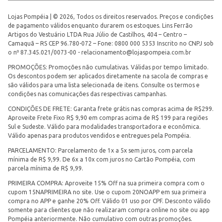
Lojas Pompéia | © 2026, Todos os direitos reservados. Preços e condições
de pagamento válidos enquanto durarem os estoques. Lins Ferrão
Artigos do Vestuário LTDA Rua Júlio de Castilhos, 404 – Centro –
Camaquã – RS CEP 96.780-072 – Fone: 0800 000 5353 Inscrito no CNPJ sob
o nº 87.345.021/0073-00 -
relacionamento@lojaspompeia.com.br
PROMOÇÕES: Promoções não cumulativas. Válidas por tempo limitado.
Os descontos podem ser aplicados diretamente na sacola de compras e
são válidos para uma lista selecionada de itens. Consulte os termos e
condições nas comunicações das respectivas campanhas.
CONDIÇÕES DE FRETE: Garanta frete grátis nas compras acima de R$299.
Aproveite Frete Fixo R$ 9,90 em compras acima de R$ 199 para regiões
Sul e Sudeste. Válido para modalidades transportadora e econômica.
Válido apenas para produtos vendidos e entregues pela Pompéia.
PARCELAMENTO: Parcelamento de 1x a 5x sem juros, com parcela
mínima de R$ 9,99. De 6x a 10x com juros no Cartão Pompéia, com
parcela mínima de R$ 9,99.
PRIMEIRA COMPRA: Aproveite 15% Off na sua primeira compra com o
cupom 15NAPRIMEIRA no site. Use o cupom 20NOAPP em sua primeira
compra no APP e ganhe 20% Off. Válido 01 uso por CPF. Desconto válido
somente para clientes que não realizaram compra online no site ou app
Pompéia anteriormente. Não cumulativo com outras promoções.