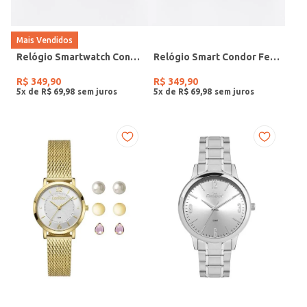
Mais Vendidos
Relógio Smartwatch Condor PRETO
Relógio Smart Condor Feminino ROSE
R$
349
,
90
R$
349
,
90
5
x de
R$
69
,
98
5
x de
R$
69
,
98