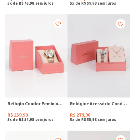
5
x de
R$
45
,
98
5
x de
R$
59
,
98
Relógio Condor Feminino DOURADO
Relógio+Acessório Condor Feminino ROSE
R$
259
,
90
R$
279
,
90
5
x de
R$
51
,
98
5
x de
R$
55
,
98