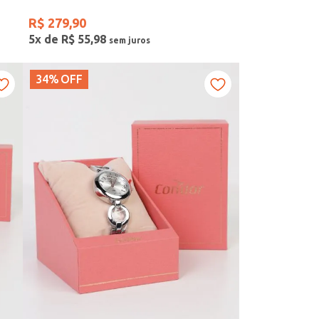
R$
279
,
90
5
x de
R$
55
,
98
34%
OFF