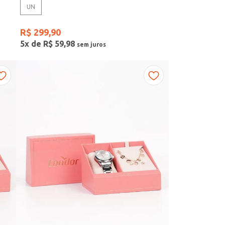
UN
R$
299
,
90
5
x de
R$
59
,
98