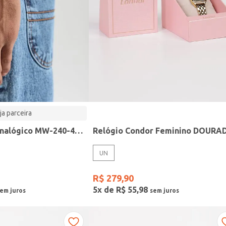
ja parceira
Relógio Casio analógico MW-240-4BVDF-SC
Relógio Condor Feminino DOURA
UN
R$
279
,
90
5
x de
R$
55
,
98