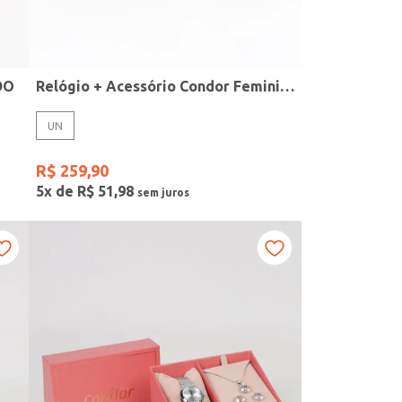
DO
Relógio + Acessório Condor Feminino PRATA
UN
R$
259
,
90
5
x de
R$
51
,
98