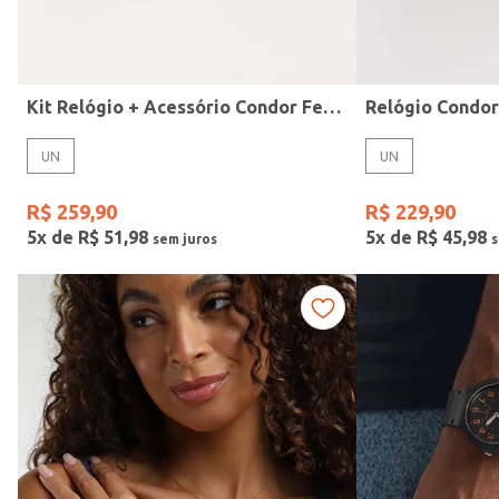
Idade
Kit Relógio + Acessório Condor Feminino DOURADO
Relógio Condo
UN
UN
R$
259
,
90
R$
229
,
90
5
x de
R$
51
,
98
5
x de
R$
45
,
98