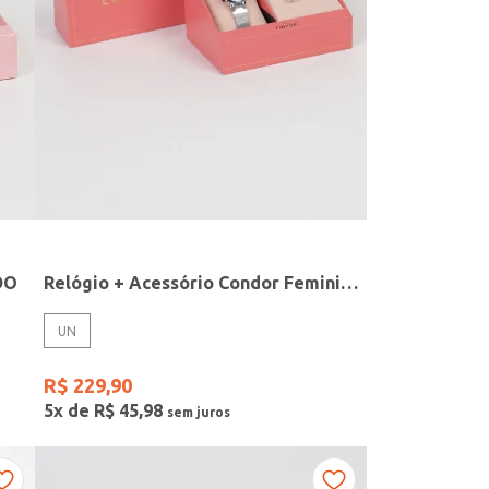
DO
Relógio + Acessório Condor Feminino PRATA
UN
R$
229
,
90
5
x de
R$
45
,
98