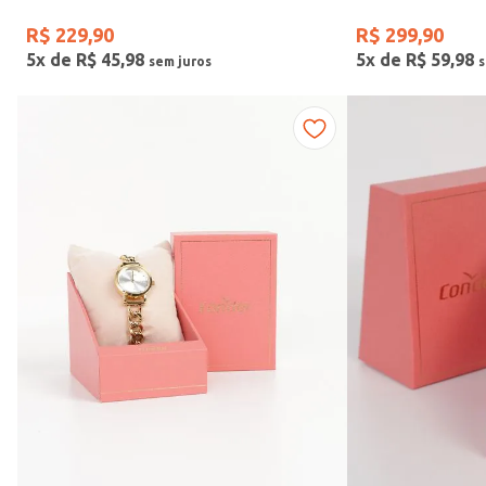
R$
229
,
90
R$
299
,
90
5
x de
R$
45
,
98
5
x de
R$
59
,
98
Faixas de preço
R$ 169,00
–
R$ 390,00