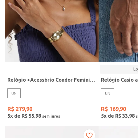
Modelo
Lo
Relógio +Acessório Condor Feminino DOURADO
UN
UN
R$
279
,
90
R$
169
,
90
5
x de
R$
55
,
98
5
x de
R$
33
,
98