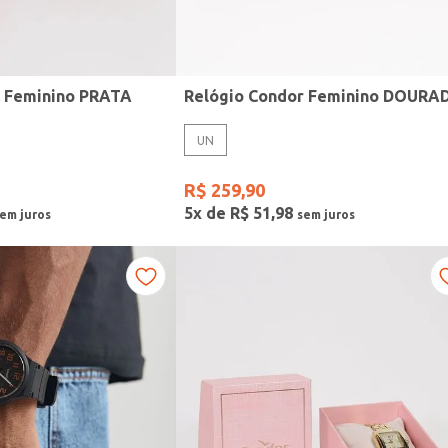
r Feminino PRATA
Relógio Condor Feminino DOURA
UN
R$
259
,
90
5
x de
R$
51
,
98