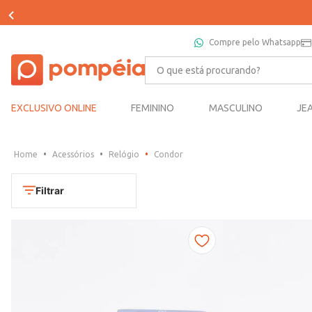
Compre pelo Whatsapp
O que está procurando?
EXCLUSIVO ONLINE
FEMININO
MASCULINO
JE
Acessórios
Relógio
Condor
Filtrar
Cores
Dourado
Marca
Marrom
CONDOR
Prata
TAMANHO