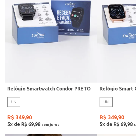
Mormaii
Preto
UN
Casio
Estilo
Rose
Gang
Vermelho
Relógio Smartwatch Condor PRETO
UN
UN
R$
349
,
90
R$
349
,
90
5
x de
R$
69
,
98
5
x de
R$
69
,
98