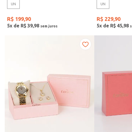
UN
UN
Gênero
R$
199
,
90
R$
229
,
90
5
x de
R$
39
,
98
5
x de
R$
45
,
98