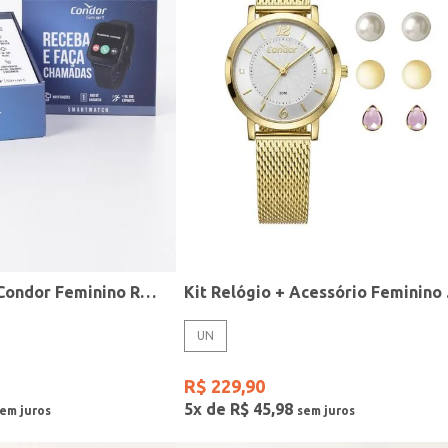
Relógio Smart Condor Feminino ROSE
Kit R
UN
R$
229
,
90
5
x de
R$
45
,
98