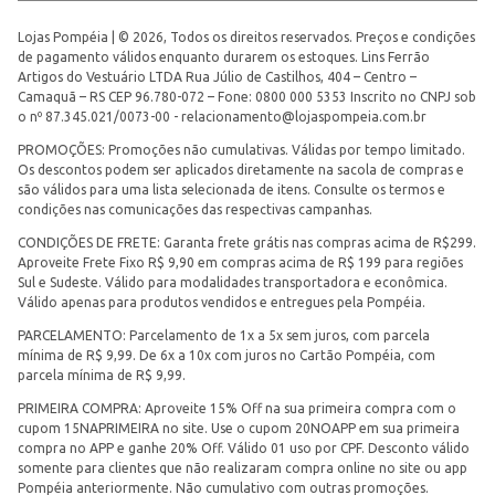
Lojas Pompéia | © 2026, Todos os direitos reservados. Preços e condições
de pagamento válidos enquanto durarem os estoques. Lins Ferrão
Artigos do Vestuário LTDA Rua Júlio de Castilhos, 404 – Centro –
Camaquã – RS CEP 96.780-072 – Fone: 0800 000 5353 Inscrito no CNPJ sob
o nº 87.345.021/0073-00 -
relacionamento@lojaspompeia.com.br
PROMOÇÕES: Promoções não cumulativas. Válidas por tempo limitado.
Os descontos podem ser aplicados diretamente na sacola de compras e
são válidos para uma lista selecionada de itens. Consulte os termos e
condições nas comunicações das respectivas campanhas.
CONDIÇÕES DE FRETE: Garanta frete grátis nas compras acima de R$299.
Aproveite Frete Fixo R$ 9,90 em compras acima de R$ 199 para regiões
Sul e Sudeste. Válido para modalidades transportadora e econômica.
Válido apenas para produtos vendidos e entregues pela Pompéia.
PARCELAMENTO: Parcelamento de 1x a 5x sem juros, com parcela
mínima de R$ 9,99. De 6x a 10x com juros no Cartão Pompéia, com
parcela mínima de R$ 9,99.
PRIMEIRA COMPRA: Aproveite 15% Off na sua primeira compra com o
cupom 15NAPRIMEIRA no site. Use o cupom 20NOAPP em sua primeira
compra no APP e ganhe 20% Off. Válido 01 uso por CPF. Desconto válido
somente para clientes que não realizaram compra online no site ou app
Pompéia anteriormente. Não cumulativo com outras promoções.