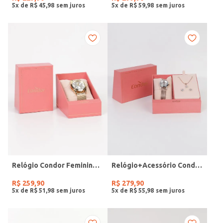
5
x de
R$
45
,
98
5
x de
R$
59
,
98
Relógio Condor Feminino DOURADO
Relógio+Acessório Condor Feminino ROSE
R$
259
,
90
R$
279
,
90
5
x de
R$
51
,
98
5
x de
R$
55
,
98