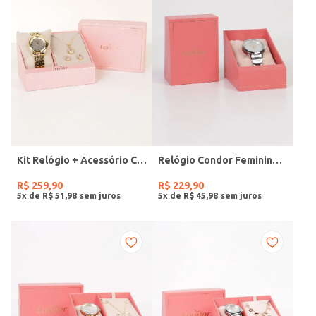
Kit Relógio + Acessório Condor Feminino DOURADO
Relógio Condor Feminino PRATA
R$
259
,
90
R$
229
,
90
5
x de
R$
51
,
98
5
x de
R$
45
,
98