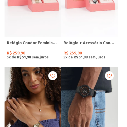
Relógio Condor Feminino DOURADO
Relógio + Acessório Condor Feminino PRATA
R$
259
,
90
R$
259
,
90
5
x de
R$
51
,
98
5
x de
R$
51
,
98