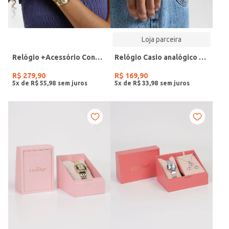
Loja parceira
Relógio +Acessório Condor Feminino DOURADO
Relógio Casio analógico MW-240-4BVDF-SC
R$
279
,
90
R$
169
,
90
5
x de
R$
55
,
98
5
x de
R$
33
,
98