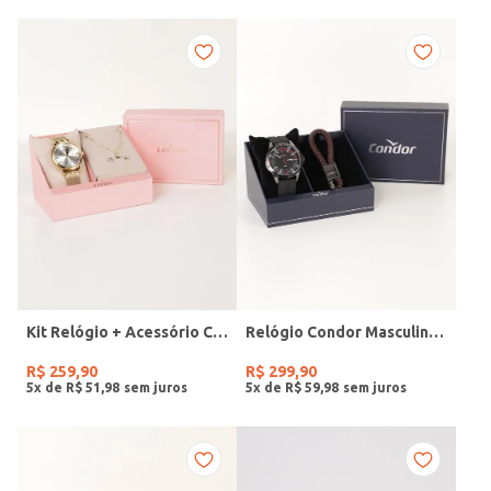
Kit Relógio + Acessório Condor Feminino DOURADO
Relógio Condor Masculino PRETO
R$
259
,
90
R$
299
,
90
5
x de
R$
51
,
98
5
x de
R$
59
,
98