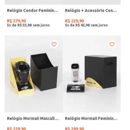
Relógio Condor Feminino DOURADO
Relógio + Acessório Condor Feminino PRATA
R$
279
,
90
R$
229
,
90
5
x de
R$
55
,
98
5
x de
R$
45
,
98
Relógio Mormaii Masculino PRETO
Relógio Mormaii Feminino PRATA
R$
229
,
90
R$
299
,
90