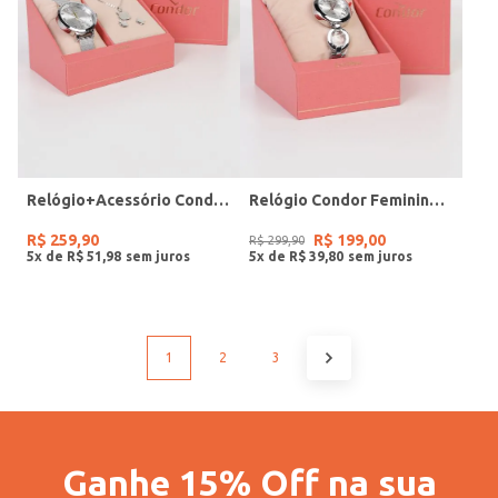
Relógio+Acessório Condor Feminino PRATA
Relógio Condor Feminino PRATA
R$
259
,
90
R$
199
,
00
R$
299
,
90
5
x de
R$
51
,
98
5
x de
R$
39
,
80
1
2
3
Ganhe 15% Off na sua