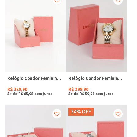
Relógio Condor Feminino DOURADO
Relógio Condor Feminino DOURADO
R$
329
,
90
R$
299
,
90
5
x de
R$
65
,
98
5
x de
R$
59
,
98
34%
OFF