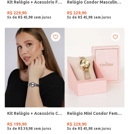
Kit Relógio + Acessório Feminino DOURADO
Relógio Condor Masculino PRATA
R$
229
,
90
R$
229
,
90
5
x de
R$
45
,
98
5
x de
R$
45
,
98
Kit Relógio + Acessório Condor Feminino PRATA
Relógio Mini Condor Feminino DOURADO
R$
199
,
90
R$
229
,
90
5
x de
R$
39
,
98
5
x de
R$
45
,
98