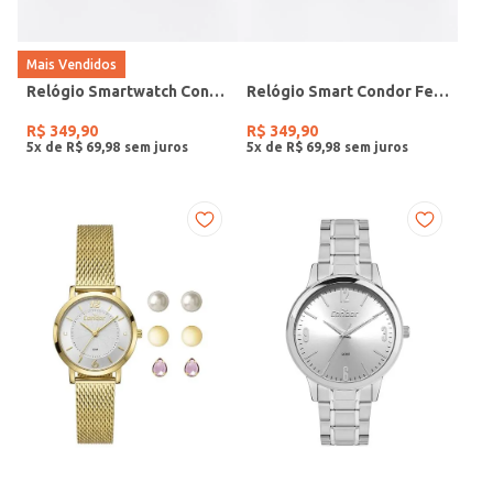
Mais Vendidos
Relógio Smartwatch Condor PRETO
Relógio Smart Condor Feminino ROSE
R$
349
,
90
R$
349
,
90
5
x de
R$
69
,
98
5
x de
R$
69
,
98