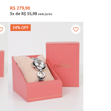
R$
279
,
90
5
x de
R$
55
,
98
34%
OFF