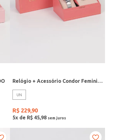
DO
Relógio + Acessório Condor Feminino PRATA
UN
R$
229
,
90
5
x de
R$
45
,
98