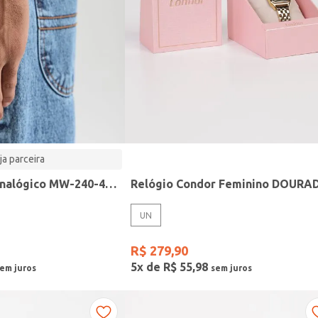
ja parceira
Relógio Casio analógico MW-240-4BVDF-SC
Relógio Condor Feminino DOURA
UN
R$
279
,
90
5
x de
R$
55
,
98