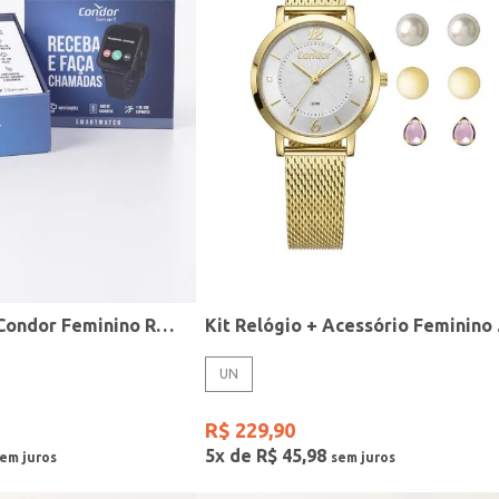
Relógio Smart Condor Feminino ROSE
Kit R
UN
R$
229
,
90
5
x de
R$
45
,
98