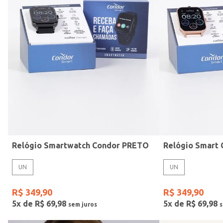
Mormaii
Preto
UN
Casio
Estilo
Rose
Gang
Vermelho
Relógio Smartwatch Condor PRETO
UN
UN
R$
349
,
90
R$
349
,
90
5
x de
R$
69
,
98
5
x de
R$
69
,
98