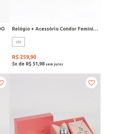
DO
Relógio + Acessório Condor Feminino PRATA
UN
R$
259
,
90
5
x de
R$
51
,
98