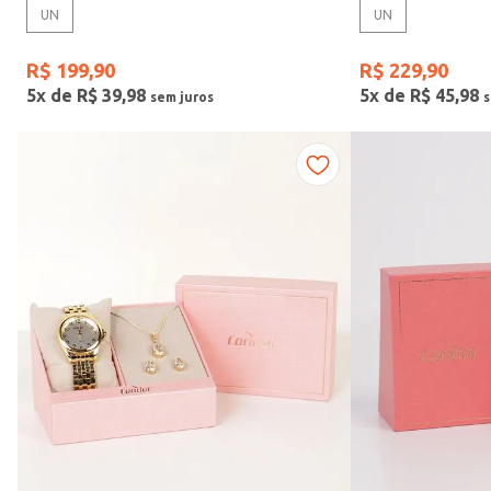
UN
UN
Gênero
R$
199
,
90
R$
229
,
90
5
x de
R$
39
,
98
5
x de
R$
45
,
98