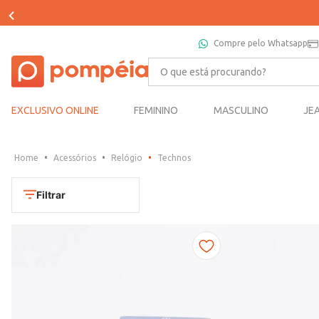
Compre pelo Whatsapp
O que está procurando?
EXCLUSIVO ONLINE
FEMININO
MASCULINO
JE
Acessórios
Relógio
Technos
Filtrar
Cores
Dourado
Marca
Marrom
CONDOR
Prata
TAMANHO