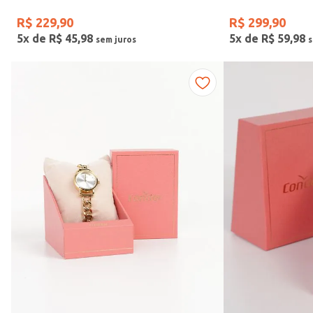
R$
229
,
90
R$
299
,
90
5
x de
R$
45
,
98
5
x de
R$
59
,
98
Vendido Por