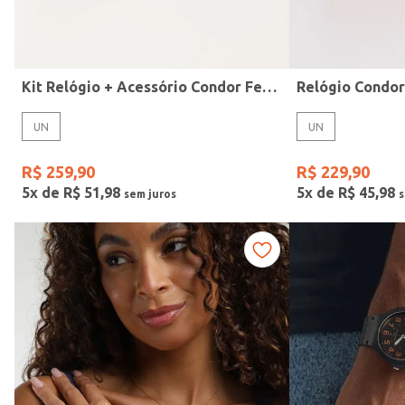
Idade
Kit Relógio + Acessório Condor Feminino DOURADO
Relógio Condo
UN
UN
R$
259
,
90
R$
229
,
90
5
x de
R$
51
,
98
5
x de
R$
45
,
98