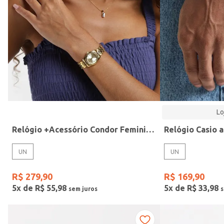
Modelo
Lo
Relógio +Acessório Condor Feminino DOURADO
UN
UN
R$
279
,
90
R$
169
,
90
5
x de
R$
55
,
98
5
x de
R$
33
,
98