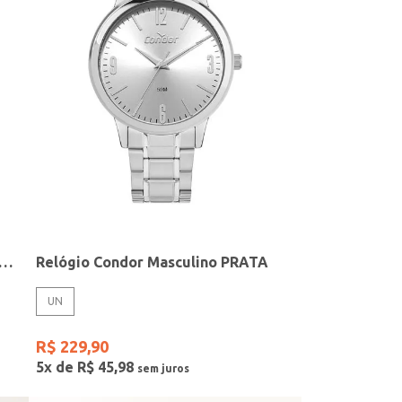
elógio + Acessório Feminino DOURADO
Relógio Condor Masculino PRATA
UN
R$
229
,
90
5
x de
R$
45
,
98