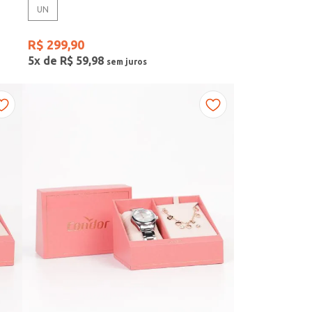
UN
R$
299
,
90
5
x de
R$
59
,
98