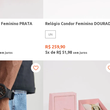
r Feminino PRATA
Relógio Condor Feminino DOURA
UN
R$
259
,
90
5
x de
R$
51
,
98