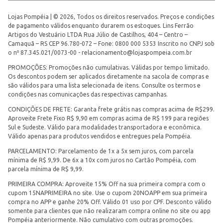
Lojas Pompéia | © 2026, Todos os direitos reservados. Preços e condições
de pagamento válidos enquanto durarem os estoques. Lins Ferrão
Artigos do Vestuário LTDA Rua Júlio de Castilhos, 404 – Centro –
Camaquã – RS CEP 96.780-072 – Fone: 0800 000 5353 Inscrito no CNPJ sob
o nº 87.345.021/0073-00 -
relacionamento@lojaspompeia.com.br
PROMOÇÕES: Promoções não cumulativas. Válidas por tempo limitado.
Os descontos podem ser aplicados diretamente na sacola de compras e
são válidos para uma lista selecionada de itens. Consulte os termos e
condições nas comunicações das respectivas campanhas.
CONDIÇÕES DE FRETE: Garanta frete grátis nas compras acima de R$299.
Aproveite Frete Fixo R$ 9,90 em compras acima de R$ 199 para regiões
Sul e Sudeste. Válido para modalidades transportadora e econômica.
Válido apenas para produtos vendidos e entregues pela Pompéia.
PARCELAMENTO: Parcelamento de 1x a 5x sem juros, com parcela
mínima de R$ 9,99. De 6x a 10x com juros no Cartão Pompéia, com
parcela mínima de R$ 9,99.
PRIMEIRA COMPRA: Aproveite 15% Off na sua primeira compra com o
cupom 15NAPRIMEIRA no site. Use o cupom 20NOAPP em sua primeira
compra no APP e ganhe 20% Off. Válido 01 uso por CPF. Desconto válido
somente para clientes que não realizaram compra online no site ou app
Pompéia anteriormente. Não cumulativo com outras promoções.