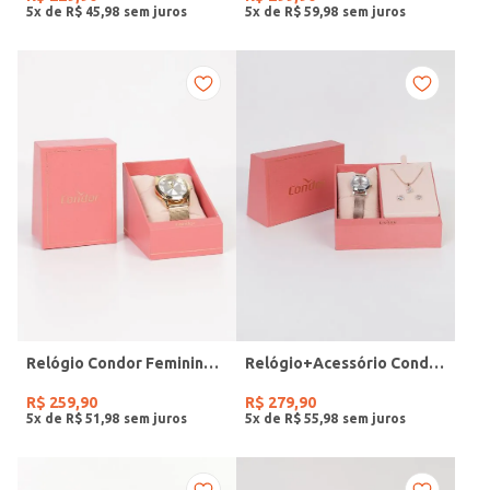
5
x de
R$
45
,
98
5
x de
R$
59
,
98
Relógio Condor Feminino DOURADO
Relógio+Acessório Condor Feminino ROSE
R$
259
,
90
R$
279
,
90
5
x de
R$
51
,
98
5
x de
R$
55
,
98