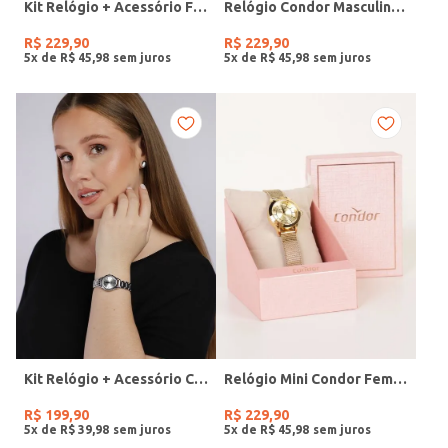
Kit Relógio + Acessório Feminino DOURADO
Relógio Condor Masculino PRATA
R$
229
,
90
R$
229
,
90
5
x de
R$
45
,
98
5
x de
R$
45
,
98
Kit Relógio + Acessório Condor Feminino PRATA
Relógio Mini Condor Feminino DOURADO
R$
199
,
90
R$
229
,
90
5
x de
R$
39
,
98
5
x de
R$
45
,
98