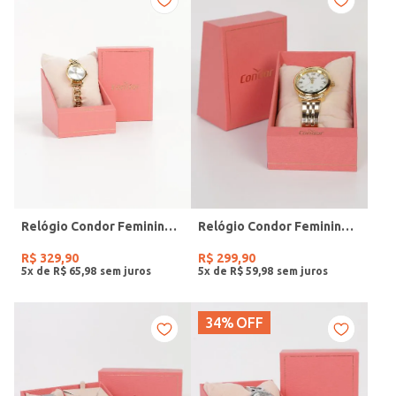
Relógio Condor Feminino DOURADO
Relógio Condor Feminino DOURADO
R$
329
,
90
R$
299
,
90
5
x de
R$
65
,
98
5
x de
R$
59
,
98
34%
OFF