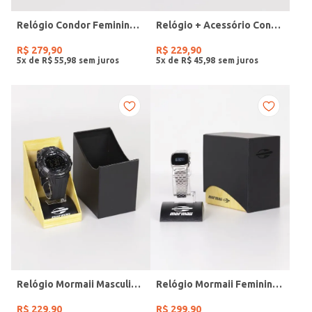
Relógio Condor Feminino DOURADO
Relógio + Acessório Condor Feminino PRATA
R$
279
,
90
R$
229
,
90
5
x de
R$
55
,
98
5
x de
R$
45
,
98
Relógio Mormaii Masculino PRETO
Relógio Mormaii Feminino PRATA
R$
229
,
90
R$
299
,
90