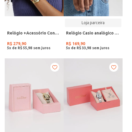
Loja parceira
Relógio +Acessório Condor Feminino DOURADO
Relógio Casio analógico MW-240-4BVDF-SC
R$
279
,
90
R$
169
,
90
5
x de
R$
55
,
98
5
x de
R$
33
,
98