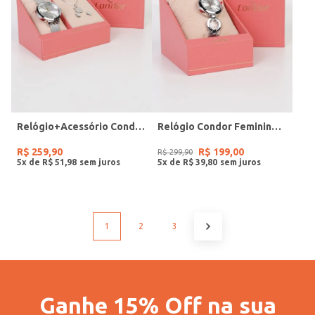
Relógio+Acessório Condor Feminino PRATA
Relógio Condor Feminino PRATA
R$
259
,
90
R$
199
,
00
R$
299
,
90
5
x de
R$
51
,
98
5
x de
R$
39
,
80
1
2
3
Ganhe 15% Off na sua