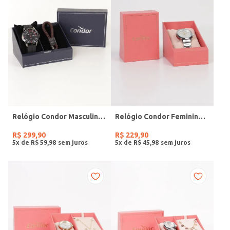
Relógio Condor Masculino PRETO
Relógio Condor Feminino PRATA
R$
299
,
90
R$
229
,
90
5
x de
R$
59
,
98
5
x de
R$
45
,
98