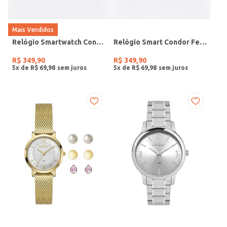
Mais Vendidos
Relógio Smartwatch Condor PRETO
Relógio Smart Condor Feminino ROSE
R$
349
,
90
R$
349
,
90
5
x de
R$
69
,
98
5
x de
R$
69
,
98