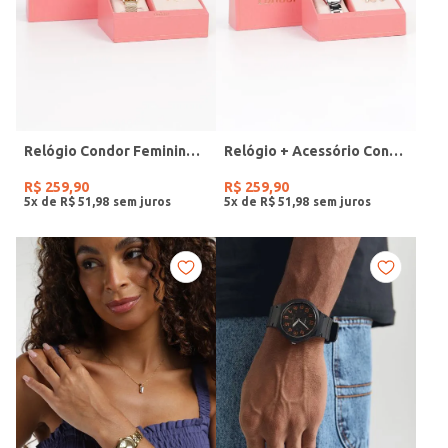
Relógio Condor Feminino DOURADO
Relógio + Acessório Condor Feminino PRATA
R$
259
,
90
R$
259
,
90
5
x de
R$
51
,
98
5
x de
R$
51
,
98