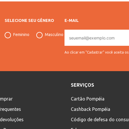
SELECIONE SEU GÊNERO
E-MAIL
E-
Feminino
Masculino
mail
Ao clicar em "Cadastrar" você aceita o
SERVIÇOS
mprar
Cartão Pompéia
frequentes
Cashback Pompéia
 devoluções
Código de defesa do cons