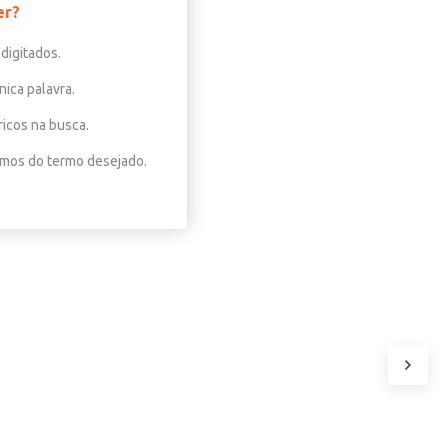
er?
digitados.
nica palavra.
ricos na busca.
nimos do termo desejado.