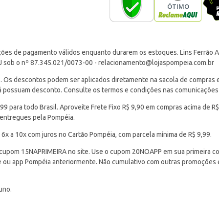
ções de pagamento válidos enquanto durarem os estoques. Lins Ferrão Ar
J sob o nº 87.345.021/0073-00 -
relacionamento@lojaspompeia.com.br
Os descontos podem ser aplicados diretamente na sacola de compras e s
 já possuam desconto. Consulte os termos e condições nas comunicações
 para todo Brasil. Aproveite Frete Fixo R$ 9,90 em compras acima de R$
 entregues pela Pompéia.
 6x a 10x com juros no Cartão Pompéia, com parcela mínima de R$ 9,99.
cupom 15NAPRIMEIRA no site. Use o cupom 20NOAPP em sua primeira com
ite ou app Pompéia anteriormente. Não cumulativo com outras promoções
uno.