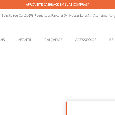
APROVEITE CASHBACK EM SUAS COMPRAS*
Solicite seu Cartão
Pague suas Parcelas
Nossas Lojas
Atendimento
ANS
INFANTIL
CALÇADOS
ACESSÓRIOS
BE