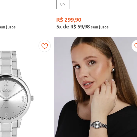
UN
R$
299
,
90
5
x de
R$
59
,
98