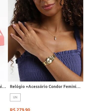
Relógio + Acessório Condor Feminino PRATA
Relógio +Acessório Condor Feminino DOURADO
UN
R$
279
,
90