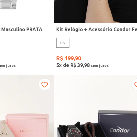
r Masculino PRATA
UN
R$
199
,
90
5
x de
R$
39
,
98