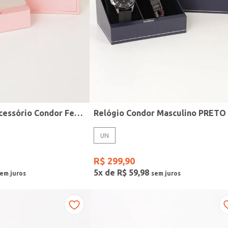
Kit Relógio + Acessório Condor Feminino DOURADO
Relógio Condor Masculino PRETO
UN
R$
299
,
90
5
x de
R$
59
,
98