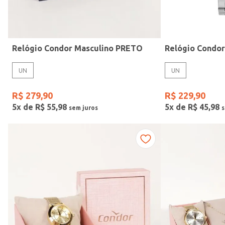
Idade
Relógio Condor Masculino PRETO
Relógio Condo
UN
UN
R$
279
,
90
R$
229
,
90
5
x de
R$
55
,
98
5
x de
R$
45
,
98