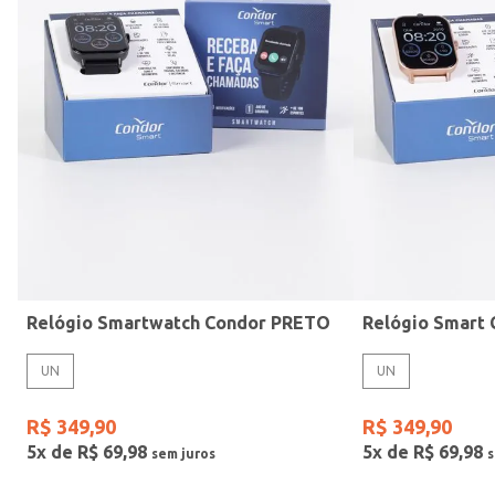
Mormaii
Prata
UN
Casio
Estilo
Preto
Gang
Rose
Vermelho
Relógio Smartwatch Condor PRETO
UN
UN
R$
349
,
90
R$
349
,
90
5
x de
R$
69
,
98
5
x de
R$
69
,
98