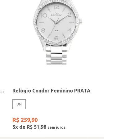
elógio + Acessório Feminino DOURADO
Relógio Condor Feminino PRATA
UN
R$
259
,
90
5
x de
R$
51
,
98