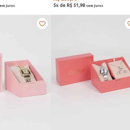
5
x de
R$
51
,
98