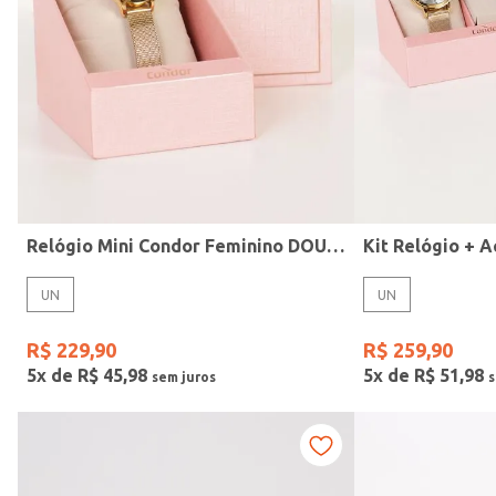
Modelo
Relógio Mini Condor Feminino DOURADO
UN
UN
R$
229
,
90
R$
259
,
90
5
x de
R$
45
,
98
5
x de
R$
51
,
98