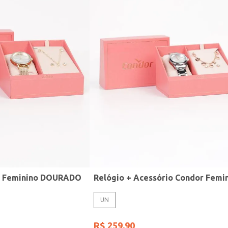
r Feminino DOURADO
UN
R$
259
,
90