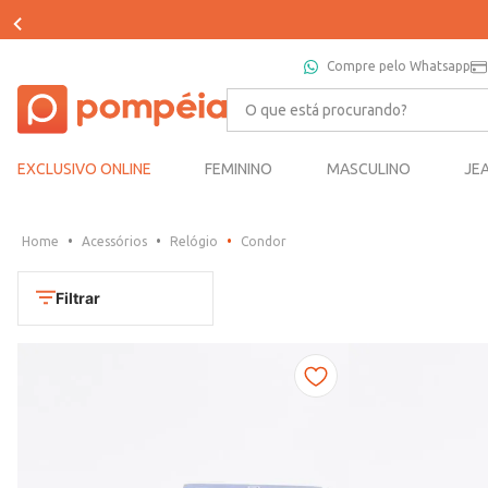
Compre pelo Whatsapp
O que está procurando?
EXCLUSIVO ONLINE
FEMININO
MASCULINO
JE
Acessórios
Relógio
Condor
Filtrar
Cores
Chumbo
Marca
Dourado
CONDOR
Marrom
TAMANHO