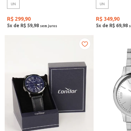
UN
UN
Gênero
R$
299
,
90
R$
349
,
90
5
x de
R$
59
,
98
5
x de
R$
69
,
98