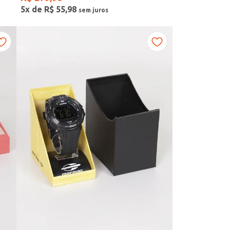
5
x de
R$
55
,
98