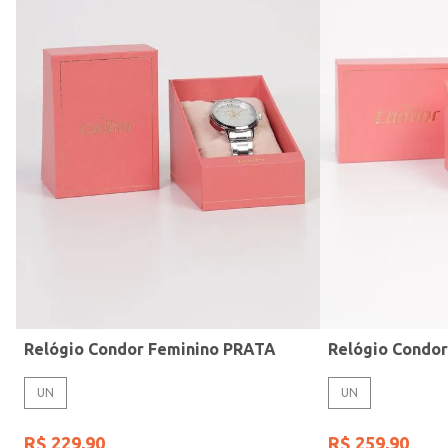
Modelo de Pulseira
Relógio Condor Feminino PRATA
Relógio Condo
UN
UN
R$
229
,
90
R$
259
,
90