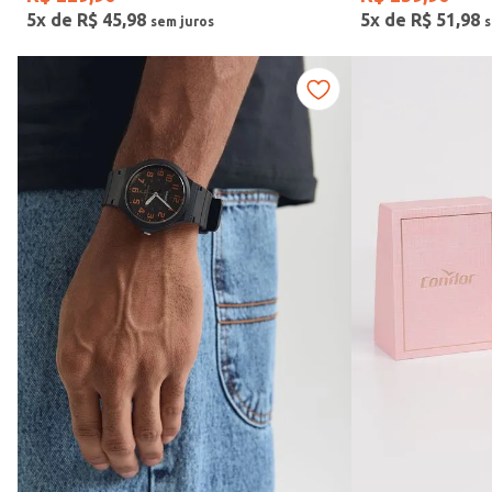
5
x de
R$
45
,
98
5
x de
R$
51
,
98
Vendido Por