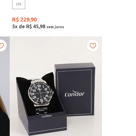
UN
R$
229
,
90
5
x de
R$
45
,
98