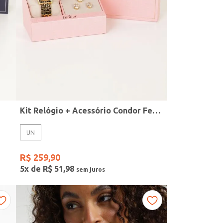
Kit Relógio + Acessório Condor Feminino DOURADO
UN
R$
259
,
90
5
x de
R$
51
,
98