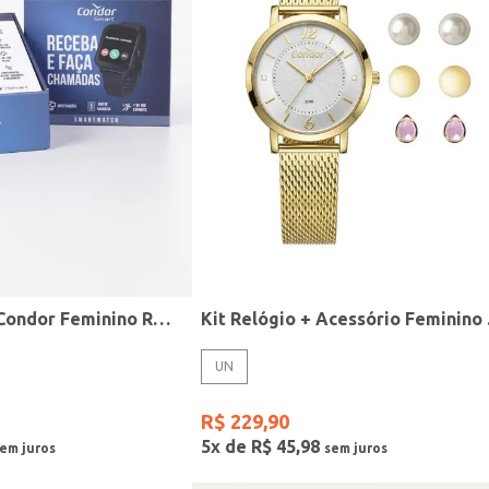
Relógio Smart Condor Feminino ROSE
Kit R
UN
R$
229
,
90
5
x de
R$
45
,
98