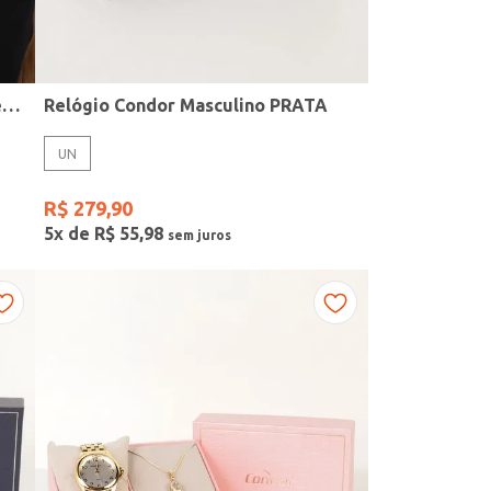
Kit Relógio + Acessório Condor Feminino PRATA
Relógio Condor Masculino PRATA
UN
R$
279
,
90
5
x de
R$
55
,
98