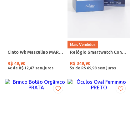
Mais Vendidos
Cinto Wk Masculino MARROM
Relógio Smartwatch Condor PRETO
R$
49
,
90
R$
349
,
90
4
x de
R$
12
,
47
5
x de
R$
69
,
98