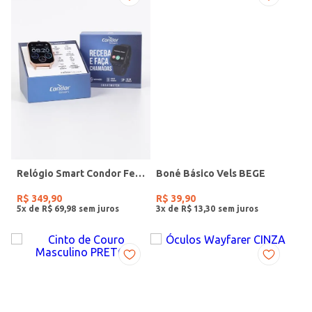
Relógio Smart Condor Feminino ROSE
Boné Básico Vels BEGE
R$
349
,
90
R$
39
,
90
5
x de
R$
69
,
98
3
x de
R$
13
,
30