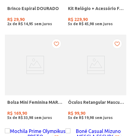
Brinco Espiral DOURADO
Kit Relógio + Acessório Feminino DOURADO
R$
29
,
90
R$
229
,
90
2
x de
R$
14
,
95
5
x de
R$
45
,
98
Bolsa Mini Feminina MARROM
Óculos Retangular Masculino VERDE
R$
169
,
90
R$
99
,
90
5
x de
R$
33
,
98
5
x de
R$
19
,
98