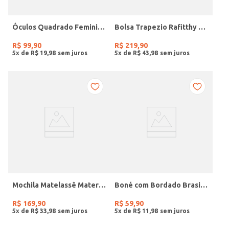
Óculos Quadrado Feminino CINZA
Bolsa Trapezio Rafitthy Feminina PRETO
R$
99
,
90
R$
219
,
90
5
x de
R$
19
,
98
5
x de
R$
43
,
98
Mochila Matelassê Maternidade Infantil Para Bebê - BEGE
Boné com Bordado Brasil MARINHO
R$
169
,
90
R$
59
,
90
5
x de
R$
33
,
98
5
x de
R$
11
,
98