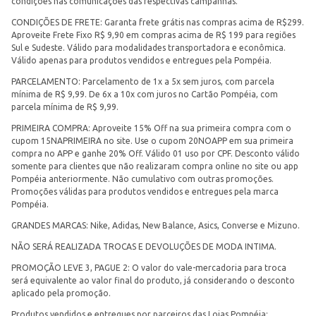
condições nas comunicações das respectivas campanhas.
CONDIÇÕES DE FRETE: Garanta frete grátis nas compras acima de R$299.
Aproveite Frete Fixo R$ 9,90 em compras acima de R$ 199 para regiões
Sul e Sudeste. Válido para modalidades transportadora e econômica.
Válido apenas para produtos vendidos e entregues pela Pompéia.
PARCELAMENTO: Parcelamento de 1x a 5x sem juros, com parcela
mínima de R$ 9,99. De 6x a 10x com juros no Cartão Pompéia, com
parcela mínima de R$ 9,99.
PRIMEIRA COMPRA: Aproveite 15% Off na sua primeira compra com o
cupom 15NAPRIMEIRA no site. Use o cupom 20NOAPP em sua primeira
compra no APP e ganhe 20% Off. Válido 01 uso por CPF. Desconto válido
somente para clientes que não realizaram compra online no site ou app
Pompéia anteriormente. Não cumulativo com outras promoções.
Promoções válidas para produtos vendidos e entregues pela marca
Pompéia.
GRANDES MARCAS: Nike, Adidas, New Balance, Asics, Converse e Mizuno.
NÃO SERÁ REALIZADA TROCAS E DEVOLUÇÕES DE MODA INTIMA.
PROMOÇÃO LEVE 3, PAGUE 2: O valor do vale-mercadoria para troca
será equivalente ao valor final do produto, já considerando o desconto
aplicado pela promoção.
Produtos vendidos e entregues por parceiros das Lojas Pompéia: