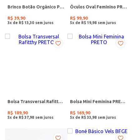
Brinco Botão Orgânico PRATA
Óculos Oval Feminino PRETO
R$
39
,
90
R$
99
,
90
3
x de
R$
13
,
30
5
x de
R$
19
,
98
Bolsa Transversal Rafitthy PRETO
Bolsa Mini Feminina PRETO
R$
189
,
90
R$
169
,
90
5
x de
R$
37
,
98
5
x de
R$
33
,
98