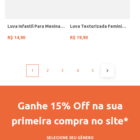
Luva Infantil Para Menina - SORTIDO
Luva Texturizada Feminina SORTIDO
R$
14
,
90
R$
19
,
90
1
2
3
4
5
Ganhe 15% Off na sua
primeira compra no site*
SELECIONE SEU GÊNERO