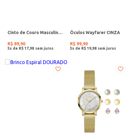
Cinto de Couro Masculino PRETO
Óculos Wayfarer CINZA
R$
89
,
90
R$
99
,
90
5
x de
R$
17
,
98
5
x de
R$
19
,
98