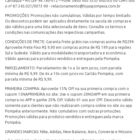
Camaquã – RS CEP 96.780-072 – Fone: 0800 000 5353 Inscrito no CNPJ sob
o nº 87.345.021/0073-00 -
relacionamento@lojaspompeia.com.br
PROMOÇÕES: Promoções não cumulativas. Válidas por tempo limitado.
Os descontos podem ser aplicados diretamente na sacola de compras e
são válidos para uma lista selecionada de itens. Consulte os termos e
condições nas comunicações das respectivas campanhas.
CONDIÇÕES DE FRETE: Garanta frete grátis nas compras acima de R$299.
Aproveite Frete Fixo R$ 9,90 em compras acima de R$ 199 para regiões
Sul e Sudeste. Válido para modalidades transportadora e econômica.
Válido apenas para produtos vendidos e entregues pela Pompéia.
PARCELAMENTO: Parcelamento de 1x a 5x sem juros, com parcela
mínima de R$ 9,99. De 6x a 10x com juros no Cartão Pompéia, com
parcela mínima de R$ 9,99.
PRIMEIRA COMPRA: Aproveite 15% Off na sua primeira compra com o
cupom 15NAPRIMEIRA no site. Use o cupom 20NOAPP em sua primeira
compra no APP e ganhe 20% Off. Válido 01 uso por CPF. Desconto válido
somente para clientes que não realizaram compra online no site ou app
Pompéia anteriormente. Não cumulativo com outras promoções.
Promoções válidas para produtos vendidos e entregues pela marca
Pompéia.
GRANDES MARCAS: Nike, Adidas, New Balance, Asics, Converse e Mizuno.