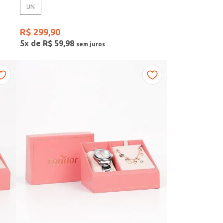
UN
R$
299
,
90
5
x de
R$
59
,
98