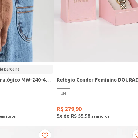
ja parceira
Relógio Casio analógico MW-240-4BVDF-SC
Relógio Condor Feminino DOURA
UN
R$
279
,
90
5
x de
R$
55
,
98