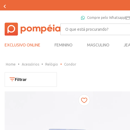
Compre pelo Whatsapp
O que está procurando?
EXCLUSIVO ONLINE
FEMININO
MASCULINO
JE
Acessórios
Relógio
Condor
Filtrar
Cores
Dourado
Marca
Marrom
CONDOR
Prata
TAMANHO