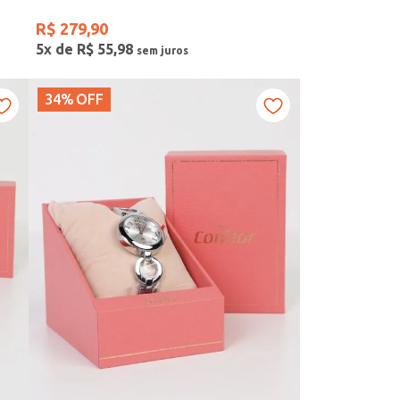
R$
279
,
90
5
x de
R$
55
,
98
34%
OFF