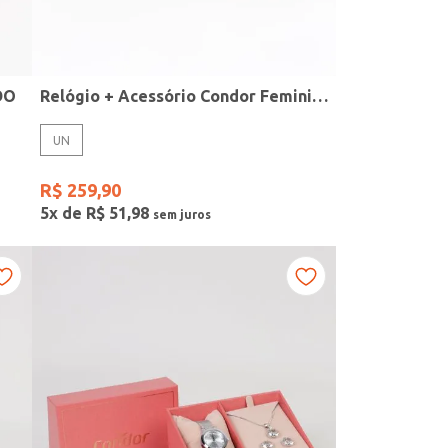
DO
Relógio + Acessório Condor Feminino PRATA
UN
R$
259
,
90
5
x de
R$
51
,
98