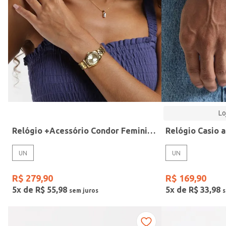
Modelo
Lo
Relógio +Acessório Condor Feminino DOURADO
UN
UN
R$
279
,
90
R$
169
,
90
5
x de
R$
55
,
98
5
x de
R$
33
,
98