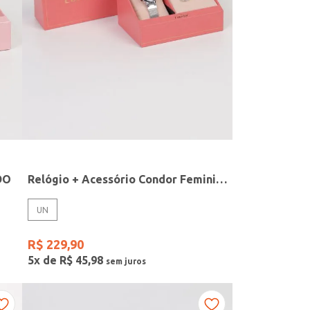
DO
Relógio + Acessório Condor Feminino PRATA
UN
R$
229
,
90
5
x de
R$
45
,
98