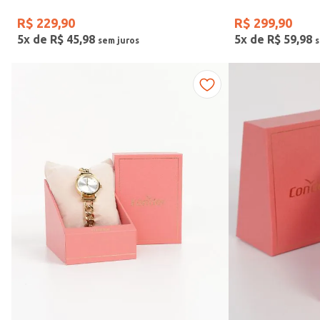
R$
229
,
90
R$
299
,
90
5
x de
R$
45
,
98
5
x de
R$
59
,
98
Faixas de preço
R$ 169,00
–
R$ 390,00