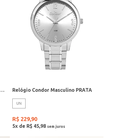
elógio + Acessório Feminino DOURADO
Relógio Condor Masculino PRATA
UN
R$
229
,
90
5
x de
R$
45
,
98