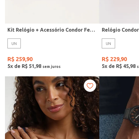
Idade
Kit Relógio + Acessório Condor Feminino DOURADO
Relógio Condo
UN
UN
R$
259
,
90
R$
229
,
90
5
x de
R$
51
,
98
5
x de
R$
45
,
98