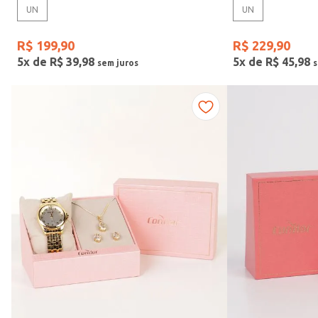
UN
UN
Gênero
R$
199
,
90
R$
229
,
90
5
x de
R$
39
,
98
5
x de
R$
45
,
98