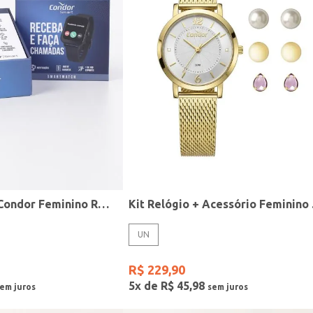
Relógio Smart Condor Feminino ROSE
Kit R
UN
R$
229
,
90
5
x de
R$
45
,
98