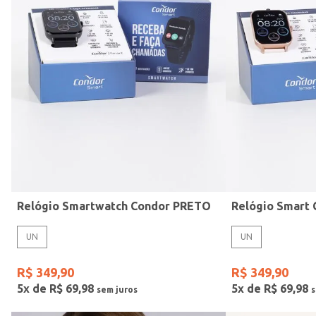
Mormaii
Preto
UN
Casio
Estilo
Rose
Gang
Vermelho
Relógio Smartwatch Condor PRETO
UN
UN
R$
349
,
90
R$
349
,
90
5
x de
R$
69
,
98
5
x de
R$
69
,
98