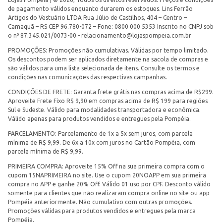
de pagamento válidos enquanto durarem os estoques. Lins Ferrão
Artigos do Vestuário LTDA Rua Júlio de Castilhos, 404 – Centro –
Camaquã – RS CEP 96.780-072 – Fone: 0800 000 5353 Inscrito no CNPJ sob
o nº 87.345.021/0073-00 -
relacionamento@lojaspompeia.com.br
PROMOÇÕES: Promoções não cumulativas. Válidas por tempo limitado.
Os descontos podem ser aplicados diretamente na sacola de compras e
são válidos para uma lista selecionada de itens. Consulte os termos e
condições nas comunicações das respectivas campanhas.
CONDIÇÕES DE FRETE: Garanta frete grátis nas compras acima de R$299.
Aproveite Frete Fixo R$ 9,90 em compras acima de R$ 199 para regiões
Sul e Sudeste. Válido para modalidades transportadora e econômica.
Válido apenas para produtos vendidos e entregues pela Pompéia.
PARCELAMENTO: Parcelamento de 1x a 5x sem juros, com parcela
mínima de R$ 9,99. De 6x a 10x com juros no Cartão Pompéia, com
parcela mínima de R$ 9,99.
PRIMEIRA COMPRA: Aproveite 15% Off na sua primeira compra com o
cupom 15NAPRIMEIRA no site. Use o cupom 20NOAPP em sua primeira
compra no APP e ganhe 20% Off. Válido 01 uso por CPF. Desconto válido
somente para clientes que não realizaram compra online no site ou app
Pompéia anteriormente. Não cumulativo com outras promoções.
Promoções válidas para produtos vendidos e entregues pela marca
Pompéia.