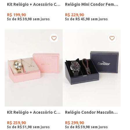
Kit Relógio + Acessório Condor Feminino PRATA
Relógio Mini Condor Feminino DOURADO
R$
199
,
90
R$
229
,
90
5
x de
R$
39
,
98
5
x de
R$
45
,
98
Kit Relógio + Acessório Condor Feminino DOURADO
Relógio Condor Masculino PRETO
R$
259
,
90
R$
299
,
90
5
x de
R$
51
,
98
5
x de
R$
59
,
98