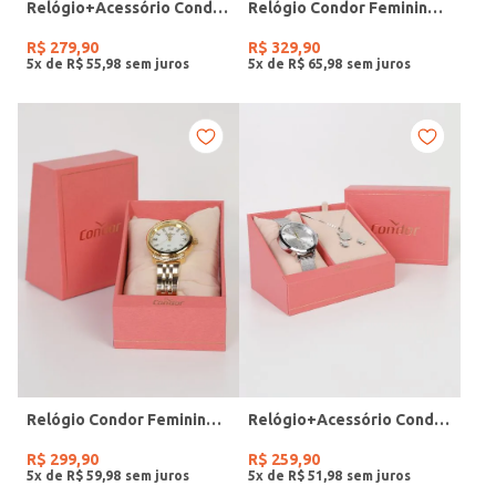
Relógio+Acessório Condor Feminino ROSE
Relógio Condor Feminino DOURADO
R$
279
,
90
R$
329
,
90
5
x de
R$
55
,
98
5
x de
R$
65
,
98
Relógio Condor Feminino DOURADO
Relógio+Acessório Condor Feminino PRATA
R$
299
,
90
R$
259
,
90
5
x de
R$
59
,
98
5
x de
R$
51
,
98