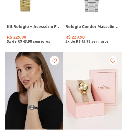
Kit Relógio + Acessório Feminino DOURADO
Relógio Condor Masculino PRATA
R$
229
,
90
R$
229
,
90
5
x de
R$
45
,
98
5
x de
R$
45
,
98