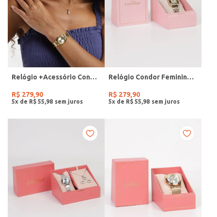
Relógio +Acessório Condor Feminino DOURADO
Relógio Condor Feminino DOURADO
R$
279
,
90
R$
279
,
90
5
x de
R$
55
,
98
5
x de
R$
55
,
98