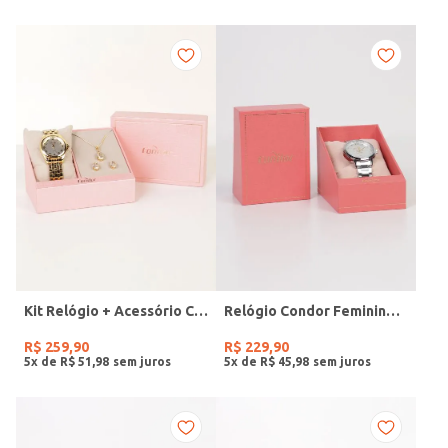
Kit Relógio + Acessório Condor Feminino DOURADO
Relógio Condor Feminino PRATA
R$
259
,
90
R$
229
,
90
5
x de
R$
51
,
98
5
x de
R$
45
,
98