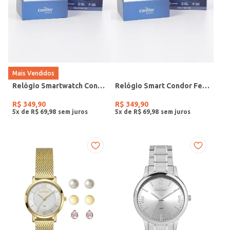
Mais Vendidos
Relógio Smartwatch Condor PRETO
Relógio Smart Condor Feminino ROSE
R$
349
,
90
R$
349
,
90
5
x de
R$
69
,
98
5
x de
R$
69
,
98