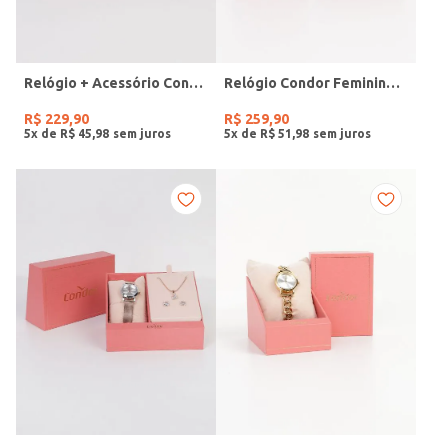
Relógio + Acessório Condor Feminino PRATA
Relógio Condor Feminino DOURADO
R$
229
,
90
R$
259
,
90
5
x de
R$
45
,
98
5
x de
R$
51
,
98