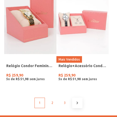
Mais Vendidos
Relógio Condor Feminino DOURADO
Relógio+Acessório Condor Feminino PRATA
R$
259
,
90
R$
259
,
90
5
x de
R$
51
,
98
5
x de
R$
51
,
98
1
2
3