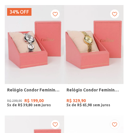
34%
OFF
Relógio Condor Feminino PRATA
Relógio Condor Feminino DOURADO
R$
199
,
00
R$
329
,
90
R$
299
,
90
5
x de
R$
39
,
80
5
x de
R$
65
,
98