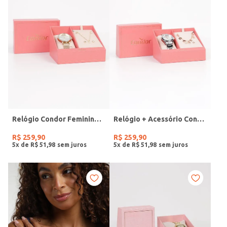
Relógio Condor Feminino DOURADO
Relógio + Acessório Condor Feminino PRATA
R$
259
,
90
R$
259
,
90
5
x de
R$
51
,
98
5
x de
R$
51
,
98