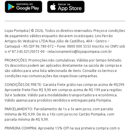
Lojas Pompéia | © 2026, Todos os direitos reservados. Preços e condições
de pagamento válidos enquanto durarem os estoques. Lins Ferrão
Artigos do Vestuário LTDA Rua Júlio de Castilhos, 404 – Centro –
Camaquã – RS CEP 96.780-072 – Fone: 0800 000 5353 Inscrito no CNPJ sob
o nº 87.345.021/0073-00 -
relacionamento@lojaspompeia.com.br
PROMOÇÕES: Promoções não cumulativas. Válidas por tempo limitado.
Os descontos podem ser aplicados diretamente na sacola de compras e
são válidos para uma lista selecionada de itens. Consulte os termos e
condições nas comunicações das respectivas campanhas.
CONDIÇÕES DE FRETE: Garanta frete grátis nas compras acima de R$299.
Aproveite Frete Fixo R$ 9,90 em compras acima de R$ 199 para regiões
Sul e Sudeste. Válido para modalidades transportadora e econômica.
Válido apenas para produtos vendidos e entregues pela Pompéia.
PARCELAMENTO: Parcelamento de 1x a 5x sem juros, com parcela
mínima de R$ 9,99. De 6x a 10x com juros no Cartão Pompéia, com
parcela mínima de R$ 9,99.
PRIMEIRA COMPRA: Aproveite 15% Off na sua primeira compra com o