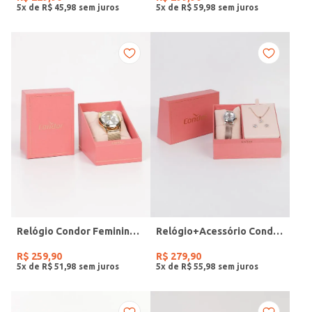
5
x de
R$
45
,
98
5
x de
R$
59
,
98
Relógio Condor Feminino DOURADO
Relógio+Acessório Condor Feminino ROSE
R$
259
,
90
R$
279
,
90
5
x de
R$
51
,
98
5
x de
R$
55
,
98