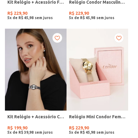
Kit Relógio + Acessório Feminino DOURADO
Relógio Condor Masculino PRATA
R$
229
,
90
R$
229
,
90
5
x de
R$
45
,
98
5
x de
R$
45
,
98
Kit Relógio + Acessório Condor Feminino PRATA
Relógio Mini Condor Feminino DOURADO
R$
199
,
90
R$
229
,
90
5
x de
R$
39
,
98
5
x de
R$
45
,
98