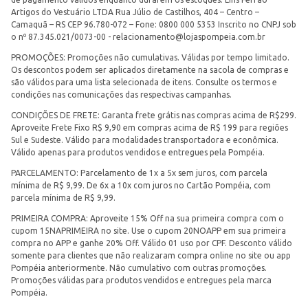
Artigos do Vestuário LTDA Rua Júlio de Castilhos, 404 – Centro –
Camaquã – RS CEP 96.780-072 – Fone: 0800 000 5353 Inscrito no CNPJ sob
o nº 87.345.021/0073-00 -
relacionamento@lojaspompeia.com.br
PROMOÇÕES: Promoções não cumulativas. Válidas por tempo limitado.
Os descontos podem ser aplicados diretamente na sacola de compras e
são válidos para uma lista selecionada de itens. Consulte os termos e
condições nas comunicações das respectivas campanhas.
CONDIÇÕES DE FRETE: Garanta frete grátis nas compras acima de R$299.
Aproveite Frete Fixo R$ 9,90 em compras acima de R$ 199 para regiões
Sul e Sudeste. Válido para modalidades transportadora e econômica.
Válido apenas para produtos vendidos e entregues pela Pompéia.
PARCELAMENTO: Parcelamento de 1x a 5x sem juros, com parcela
mínima de R$ 9,99. De 6x a 10x com juros no Cartão Pompéia, com
parcela mínima de R$ 9,99.
PRIMEIRA COMPRA: Aproveite 15% Off na sua primeira compra com o
cupom 15NAPRIMEIRA no site. Use o cupom 20NOAPP em sua primeira
compra no APP e ganhe 20% Off. Válido 01 uso por CPF. Desconto válido
somente para clientes que não realizaram compra online no site ou app
Pompéia anteriormente. Não cumulativo com outras promoções.
Promoções válidas para produtos vendidos e entregues pela marca
Pompéia.