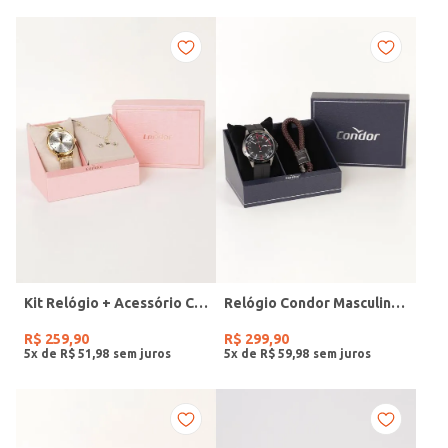
Kit Relógio + Acessório Condor Feminino DOURADO
Relógio Condor Masculino PRETO
R$
259
,
90
R$
299
,
90
5
x de
R$
51
,
98
5
x de
R$
59
,
98