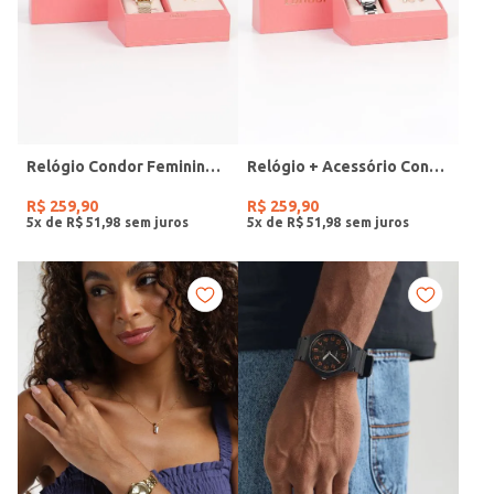
Relógio Condor Feminino DOURADO
Relógio + Acessório Condor Feminino PRATA
R$
259
,
90
R$
259
,
90
5
x de
R$
51
,
98
5
x de
R$
51
,
98