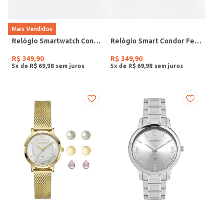
Mais Vendidos
Relógio Smartwatch Condor PRETO
Relógio Smart Condor Feminino ROSE
R$
349
,
90
R$
349
,
90
5
x de
R$
69
,
98
5
x de
R$
69
,
98