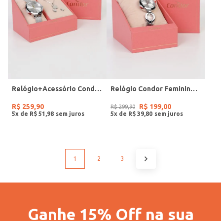
Relógio+Acessório Condor Feminino PRATA
Relógio Condor Feminino PRATA
R$
259
,
90
R$
199
,
00
R$
299
,
90
5
x de
R$
51
,
98
5
x de
R$
39
,
80
1
2
3
Ganhe 15% Off na sua