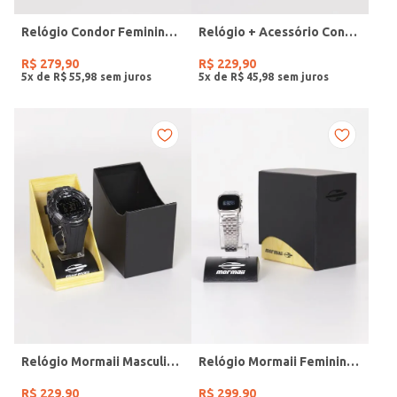
Relógio Condor Feminino DOURADO
Relógio + Acessório Condor Feminino PRATA
R$
279
,
90
R$
229
,
90
5
x de
R$
55
,
98
5
x de
R$
45
,
98
Relógio Mormaii Masculino PRETO
Relógio Mormaii Feminino PRATA
R$
229
,
90
R$
299
,
90