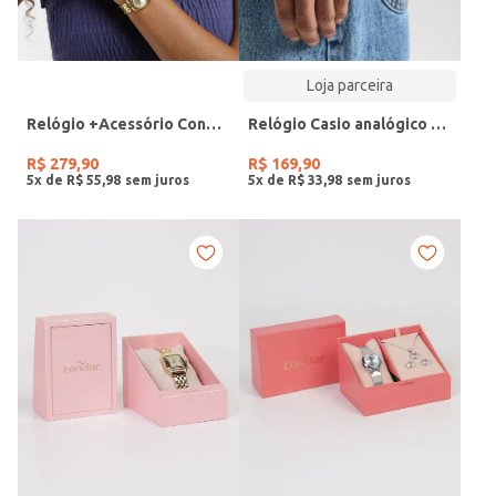
Loja parceira
Relógio +Acessório Condor Feminino DOURADO
Relógio Casio analógico MW-240-4BVDF-SC
R$
279
,
90
R$
169
,
90
5
x de
R$
55
,
98
5
x de
R$
33
,
98