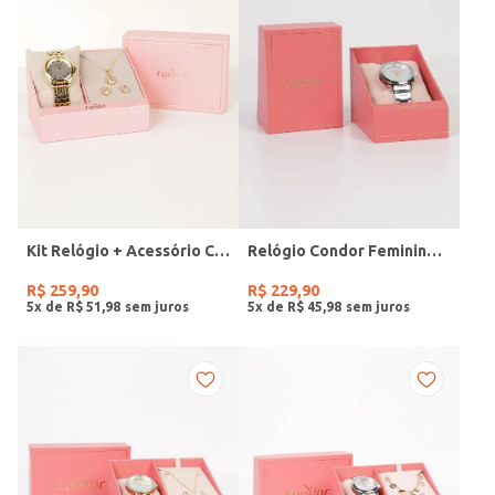
Kit Relógio + Acessório Condor Feminino DOURADO
Relógio Condor Feminino PRATA
R$
259
,
90
R$
229
,
90
5
x de
R$
51
,
98
5
x de
R$
45
,
98