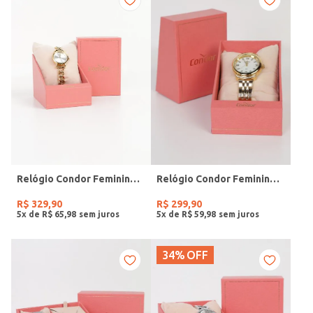
Relógio Condor Feminino DOURADO
Relógio Condor Feminino DOURADO
R$
329
,
90
R$
299
,
90
5
x de
R$
65
,
98
5
x de
R$
59
,
98
34%
OFF