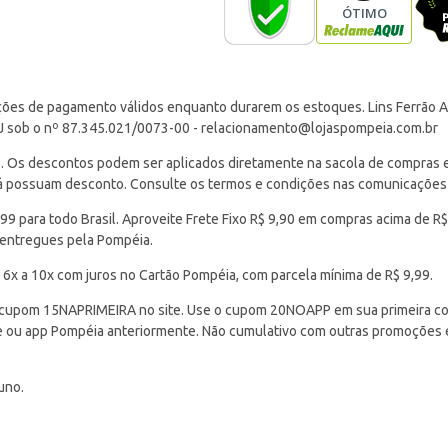
ções de pagamento válidos enquanto durarem os estoques. Lins Ferrão Ar
J sob o nº 87.345.021/0073-00 -
relacionamento@lojaspompeia.com.br
Os descontos podem ser aplicados diretamente na sacola de compras e s
 já possuam desconto. Consulte os termos e condições nas comunicações
 para todo Brasil. Aproveite Frete Fixo R$ 9,90 em compras acima de R$
 entregues pela Pompéia.
 6x a 10x com juros no Cartão Pompéia, com parcela mínima de R$ 9,99.
cupom 15NAPRIMEIRA no site. Use o cupom 20NOAPP em sua primeira com
ite ou app Pompéia anteriormente. Não cumulativo com outras promoções
uno.