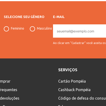
SELECIONE SEU GÊNERO
E-MAIL
E-
Feminino
Masculino
mail
Ao clicar em "Cadastrar" você aceita o
SERVIÇOS
mprar
Cartão Pompéia
frequentes
Cashback Pompéia
 devoluções
Código de defesa do cons