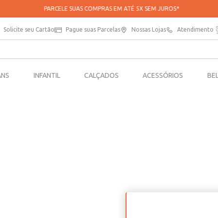
PARCELE SUAS COMPRAS EM ATÉ 5X SEM JUROS*
Solicite seu Cartão
Pague suas Parcelas
Nossas Lojas
Atendimento
ANS
INFANTIL
CALÇADOS
ACESSÓRIOS
BE