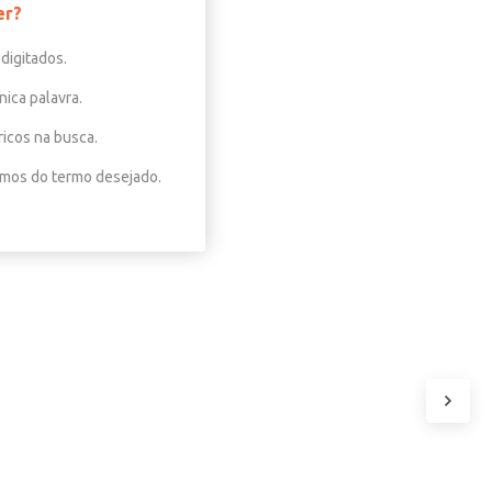
er?
digitados.
nica palavra.
ricos na busca.
nimos do termo desejado.