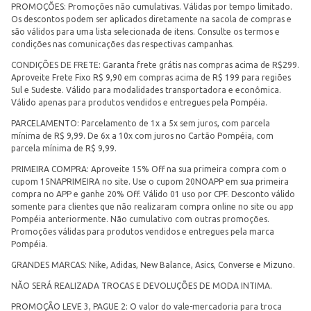
PROMOÇÕES: Promoções não cumulativas. Válidas por tempo limitado.
Os descontos podem ser aplicados diretamente na sacola de compras e
são válidos para uma lista selecionada de itens. Consulte os termos e
condições nas comunicações das respectivas campanhas.
CONDIÇÕES DE FRETE: Garanta frete grátis nas compras acima de R$299.
Aproveite Frete Fixo R$ 9,90 em compras acima de R$ 199 para regiões
Sul e Sudeste. Válido para modalidades transportadora e econômica.
Válido apenas para produtos vendidos e entregues pela Pompéia.
PARCELAMENTO: Parcelamento de 1x a 5x sem juros, com parcela
mínima de R$ 9,99. De 6x a 10x com juros no Cartão Pompéia, com
parcela mínima de R$ 9,99.
PRIMEIRA COMPRA: Aproveite 15% Off na sua primeira compra com o
cupom 15NAPRIMEIRA no site. Use o cupom 20NOAPP em sua primeira
compra no APP e ganhe 20% Off. Válido 01 uso por CPF. Desconto válido
somente para clientes que não realizaram compra online no site ou app
Pompéia anteriormente. Não cumulativo com outras promoções.
Promoções válidas para produtos vendidos e entregues pela marca
Pompéia.
GRANDES MARCAS: Nike, Adidas, New Balance, Asics, Converse e Mizuno.
NÃO SERÁ REALIZADA TROCAS E DEVOLUÇÕES DE MODA INTIMA.
PROMOÇÃO LEVE 3, PAGUE 2: O valor do vale-mercadoria para troca