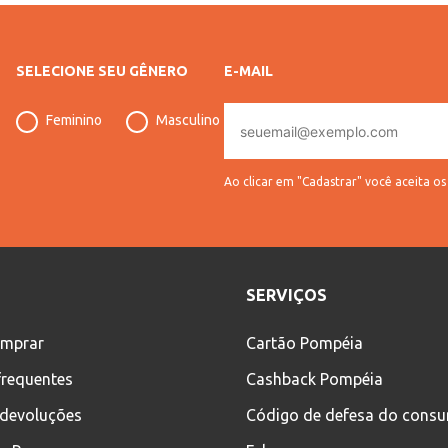
SELECIONE SEU GÊNERO
E-MAIL
E-
Feminino
Masculino
mail
Ao clicar em "Cadastrar" você aceita o
SERVIÇOS
mprar
Cartão Pompéia
frequentes
Cashback Pompéia
 devoluções
Código de defesa do cons