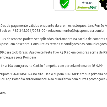
ções de pagamento válidos enquanto durarem os estoques. Lins Ferrão Ar
J sob o nº 87.345.021/0073-00 -
relacionamento@lojaspompeia.com.br
Os descontos podem ser aplicados diretamente na sacola de compras e s
 já possuam desconto. Consulte os termos e condições nas comunicações
 para todo Brasil. Aproveite Frete Fixo R$ 9,90 em compras acima de R$
 entregues pela Pompéia.
 6x a 10x com juros no Cartão Pompéia, com parcela mínima de R$ 9,99.
cupom 15NAPRIMEIRA no site. Use o cupom 20NOAPP em sua primeira com
ite ou app Pompéia anteriormente. Não cumulativo com outras promoções
uno.