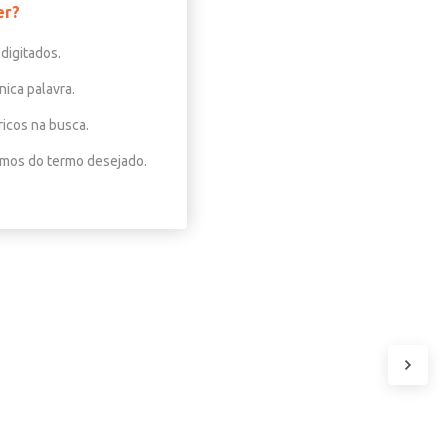
er?
digitados.
nica palavra.
ricos na busca.
nimos do termo desejado.