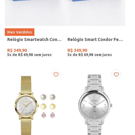
Mais Vendidos
Relógio Smartwatch Condor PRETO
Relógio Smart Condor Feminino ROSE
R$
349
,
90
R$
349
,
90
5
x de
R$
69
,
98
5
x de
R$
69
,
98