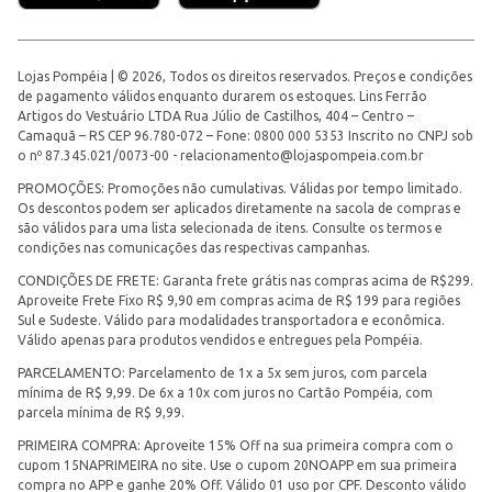
Lojas Pompéia | © 2026, Todos os direitos reservados. Preços e condições
de pagamento válidos enquanto durarem os estoques. Lins Ferrão
Artigos do Vestuário LTDA Rua Júlio de Castilhos, 404 – Centro –
Camaquã – RS CEP 96.780-072 – Fone: 0800 000 5353 Inscrito no CNPJ sob
o nº 87.345.021/0073-00 -
relacionamento@lojaspompeia.com.br
PROMOÇÕES: Promoções não cumulativas. Válidas por tempo limitado.
Os descontos podem ser aplicados diretamente na sacola de compras e
são válidos para uma lista selecionada de itens. Consulte os termos e
condições nas comunicações das respectivas campanhas.
CONDIÇÕES DE FRETE: Garanta frete grátis nas compras acima de R$299.
Aproveite Frete Fixo R$ 9,90 em compras acima de R$ 199 para regiões
Sul e Sudeste. Válido para modalidades transportadora e econômica.
Válido apenas para produtos vendidos e entregues pela Pompéia.
PARCELAMENTO: Parcelamento de 1x a 5x sem juros, com parcela
mínima de R$ 9,99. De 6x a 10x com juros no Cartão Pompéia, com
parcela mínima de R$ 9,99.
PRIMEIRA COMPRA: Aproveite 15% Off na sua primeira compra com o
cupom 15NAPRIMEIRA no site. Use o cupom 20NOAPP em sua primeira
compra no APP e ganhe 20% Off. Válido 01 uso por CPF. Desconto válido