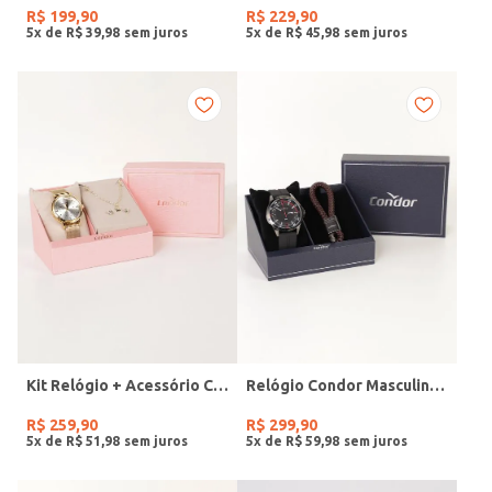
R$
199
,
90
R$
229
,
90
5
x de
R$
39
,
98
5
x de
R$
45
,
98
Kit Relógio + Acessório Condor Feminino DOURADO
Relógio Condor Masculino PRETO
R$
259
,
90
R$
299
,
90
5
x de
R$
51
,
98
5
x de
R$
59
,
98