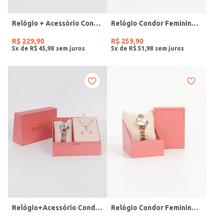
Relógio + Acessório Condor Feminino PRATA
Relógio Condor Feminino DOURADO
R$
229
,
90
R$
259
,
90
5
x de
R$
45
,
98
5
x de
R$
51
,
98
Relógio+Acessório Condor Feminino ROSE
Relógio Condor Feminino DOURADO