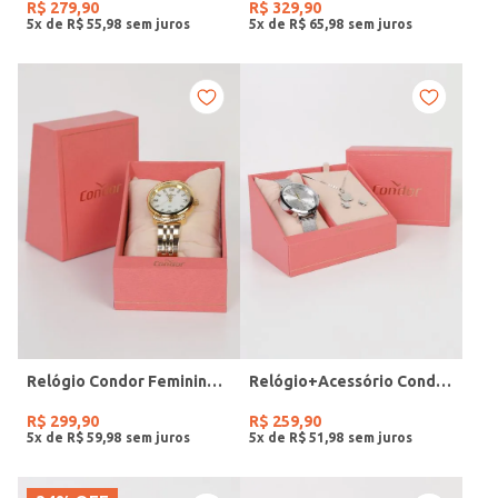
R$
279
,
90
R$
329
,
90
5
x de
R$
55
,
98
5
x de
R$
65
,
98
Relógio Condor Feminino DOURADO
Relógio+Acessório Condor Feminino PRATA
R$
299
,
90
R$
259
,
90
5
x de
R$
59
,
98
5
x de
R$
51
,
98