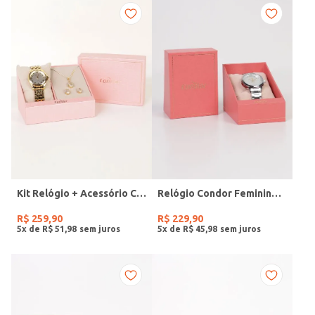
Kit Relógio + Acessório Condor Feminino DOURADO
Relógio Condor Feminino PRATA
R$
259
,
90
R$
229
,
90
5
x de
R$
51
,
98
5
x de
R$
45
,
98