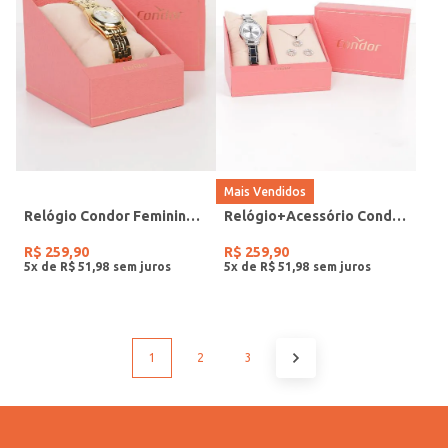
Mais Vendidos
Relógio Condor Feminino DOURADO
Relógio+Acessório Condor Feminino PRATA
R$
259
,
90
R$
259
,
90
5
x de
R$
51
,
98
5
x de
R$
51
,
98
1
2
3