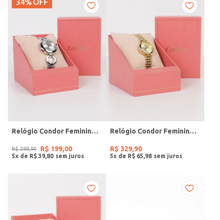
34%
OFF
Relógio Condor Feminino PRATA
Relógio Condor Feminino DOURADO
R$
199
,
00
R$
329
,
90
R$
299
,
90
5
x de
R$
39
,
80
5
x de
R$
65
,
98