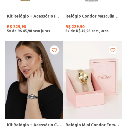
Kit Relógio + Acessório Feminino DOURADO
Relógio Condor Masculino PRATA
R$
229
,
90
R$
229
,
90
5
x de
R$
45
,
98
5
x de
R$
45
,
98
Kit Relógio + Acessório Condor Feminino PRATA
Relógio Mini Condor Feminino DOURADO