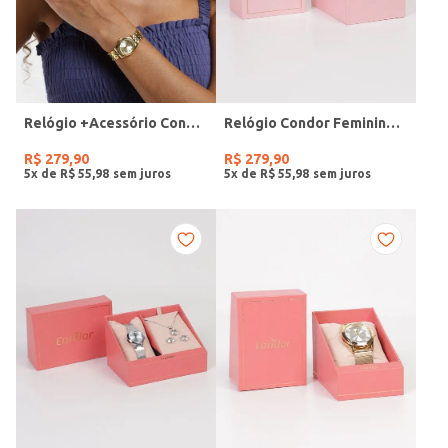
Relógio +Acessório Condor Feminino DOURADO
Relógio Condor Feminino DOURADO
R$
279
,
90
R$
279
,
90
5
x de
R$
55
,
98
5
x de
R$
55
,
98