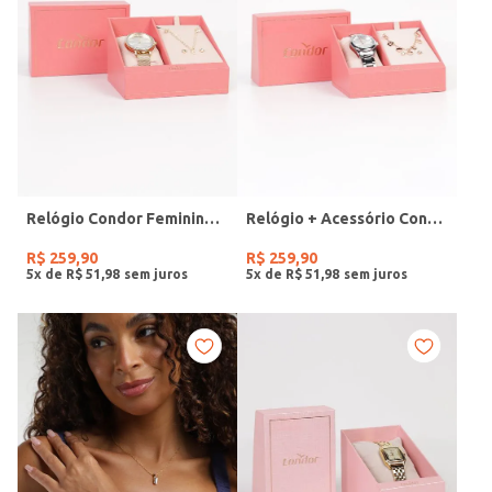
Relógio Condor Feminino DOURADO
Relógio + Acessório Condor Feminino PRATA
R$
259
,
90
R$
259
,
90
5
x de
R$
51
,
98
5
x de
R$
51
,
98