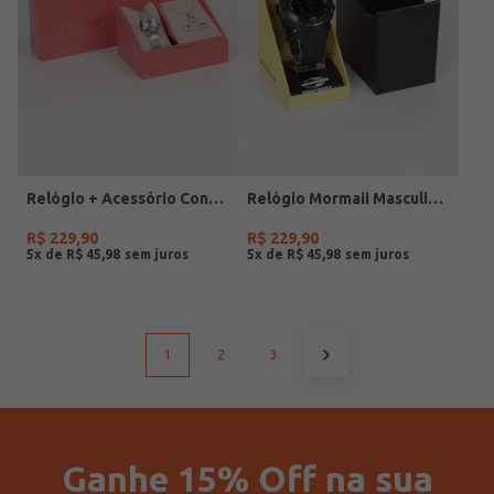
Relógio + Acessório Condor Feminino PRATA
Relógio Mormaii Masculino PRETO
R$
229
,
90
R$
229
,
90
5
x de
R$
45
,
98
5
x de
R$
45
,
98
1
2
3
Ganhe 15% Off na sua