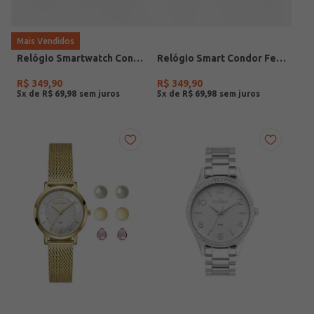
Mais Vendidos
Relógio Smartwatch Condor PRETO
Relógio Smart Condor Feminino ROSE
R$
349
,
90
R$
349
,
90
5
x de
R$
69
,
98
5
x de
R$
69
,
98