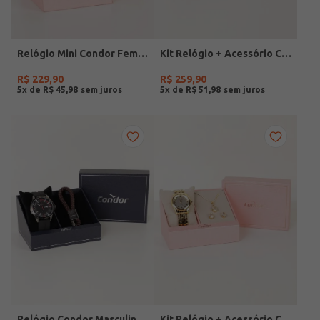
Relógio Mini Condor Feminino DOURADO
Kit Relógio + Acessório Condor Feminino DOURADO
R$
229
,
90
R$
259
,
90
5
x de
R$
45
,
98
5
x de
R$
51
,
98
Relógio Condor Masculino PRETO
Kit Relógio + Acessório Condor Feminino DOURADO