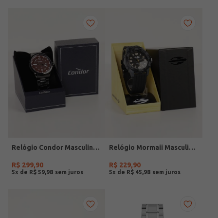
Relógio Condor Masculino PRETO
Relógio Mormaii Masculino PRETO
R$
299
,
90
R$
229
,
90
5
x de
R$
59
,
98
5
x de
R$
45
,
98