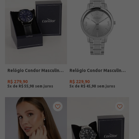
Relógio Condor Masculino PRETO
Relógio Condor Masculino PRATA
R$
279
,
90
R$
229
,
90
5
x de
R$
55
,
98
5
x de
R$
45
,
98