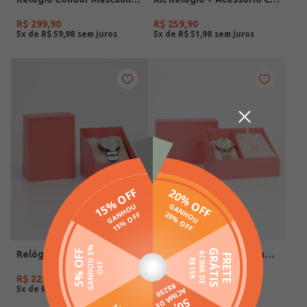
R$
299
,
90
R$
259
,
90
5
x de
R$
59
,
98
5
x de
R$
51
,
98
Relógio Condor Feminino PRATA
Relógio Condor Feminino DOURADO
R$
229
,
90
R$
259
,
90
5
x de
R$
45
,
98
5
x de
R$
51
,
98