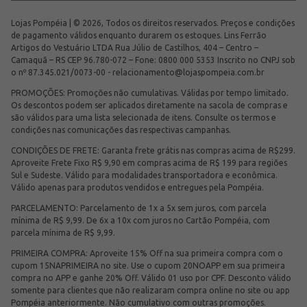
Lojas Pompéia | © 2026, Todos os direitos reservados. Preços e condições
de pagamento válidos enquanto durarem os estoques. Lins Ferrão
Artigos do Vestuário LTDA Rua Júlio de Castilhos, 404 – Centro –
Camaquã – RS CEP 96.780-072 – Fone: 0800 000 5353 Inscrito no CNPJ sob
o nº 87.345.021/0073-00 -
relacionamento@lojaspompeia.com.br
PROMOÇÕES: Promoções não cumulativas. Válidas por tempo limitado.
Os descontos podem ser aplicados diretamente na sacola de compras e
são válidos para uma lista selecionada de itens. Consulte os termos e
condições nas comunicações das respectivas campanhas.
CONDIÇÕES DE FRETE: Garanta frete grátis nas compras acima de R$299.
Aproveite Frete Fixo R$ 9,90 em compras acima de R$ 199 para regiões
Sul e Sudeste. Válido para modalidades transportadora e econômica.
Válido apenas para produtos vendidos e entregues pela Pompéia.
PARCELAMENTO: Parcelamento de 1x a 5x sem juros, com parcela
mínima de R$ 9,99. De 6x a 10x com juros no Cartão Pompéia, com
parcela mínima de R$ 9,99.
PRIMEIRA COMPRA: Aproveite 15% Off na sua primeira compra com o
cupom 15NAPRIMEIRA no site. Use o cupom 20NOAPP em sua primeira
compra no APP e ganhe 20% Off. Válido 01 uso por CPF. Desconto válido
somente para clientes que não realizaram compra online no site ou app
Pompéia anteriormente. Não cumulativo com outras promoções.