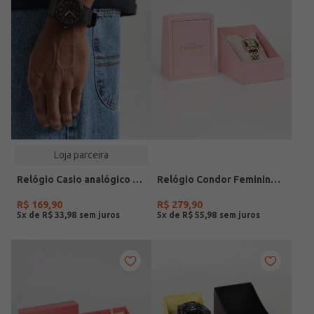
Loja parceira
Relógio Casio analógico MW-240-4BVDF-SC
Relógio Condor Feminino DOURADO
R$
169
,
90
R$
279
,
90
5
x de
R$
33
,
98
5
x de
R$
55
,
98