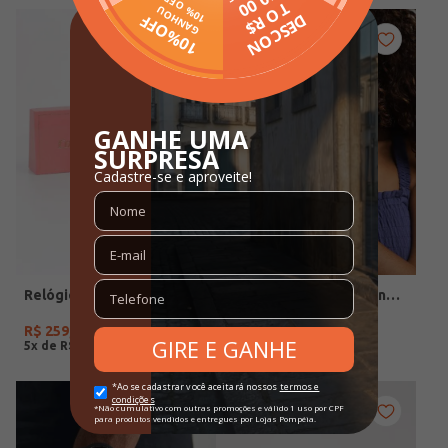
Relógio + Acessório Condor Feminino PRATA
Relógio +Acessório Condor Feminino DOURADO
R$
259
,
90
R$
279
,
90
5
x de
R$
51
,
98
5
x de
R$
55
,
98