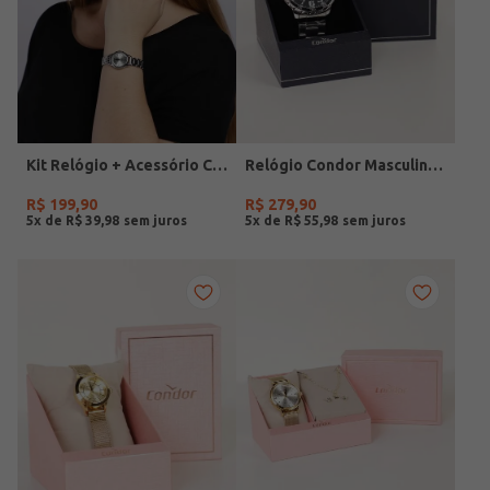
Kit Relógio + Acessório Condor Feminino PRATA
Relógio Condor Masculino PRATA
R$
199
,
90
R$
279
,
90
5
x de
R$
39
,
98
5
x de
R$
55
,
98