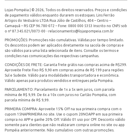
Lojas Pompéia | © 2026, Todos os direitos reservados. Preços e condições
de pagamento válidos enquanto durarem os estoques. Lins Ferrão
Artigos do Vestuário LTDA Rua Júlio de Castilhos, 404 – Centro –
Camaquã – RS CEP 96.780-072 – Fone: 0800 000 5353 Inscrito no CNPJ sob
o nº 87.345.021/0073-00 -
relacionamento@lojaspompeia.com.br
PROMOÇÕES: Promoções não cumulativas. Válidas por tempo limitado.
Os descontos podem ser aplicados diretamente na sacola de compras e
são válidos para uma lista selecionada de itens. Consulte os termos e
condições nas comunicações das respectivas campanhas.
CONDIÇÕES DE FRETE: Garanta frete grátis nas compras acima de R$299.
Aproveite Frete Fixo R$ 9,90 em compras acima de R$ 199 para regiões
Sul e Sudeste. Válido para modalidades transportadora e econômica.
Válido apenas para produtos vendidos e entregues pela Pompéia.
PARCELAMENTO: Parcelamento de 1x a 5x sem juros, com parcela
mínima de R$ 9,99. De 6x a 10x com juros no Cartão Pompéia, com
parcela mínima de R$ 9,99.
PRIMEIRA COMPRA: Aproveite 15% Off na sua primeira compra com o
cupom 15NAPRIMEIRA no site. Use o cupom 20NOAPP em sua primeira
compra no APP e ganhe 20% Off. Válido 01 uso por CPF. Desconto válido
somente para clientes que não realizaram compra online no site ou app
Pompéia anteriormente. Não cumulativo com outras promoções.