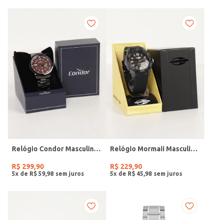
Relógio Condor Masculino PRETO
Relógio Mormaii Masculino PRETO
R$
299
,
90
R$
229
,
90
5
x de
R$
59
,
98
5
x de
R$
45
,
98