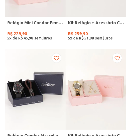
Relógio Mini Condor Feminino DOURADO
Kit Relógio + Acessório Condor Feminino DOURADO
R$
229
,
90
R$
259
,
90
5
x de
R$
45
,
98
5
x de
R$
51
,
98
Relógio Condor Masculino PRETO
Kit Relógio + Acessório Condor Feminino DOURADO