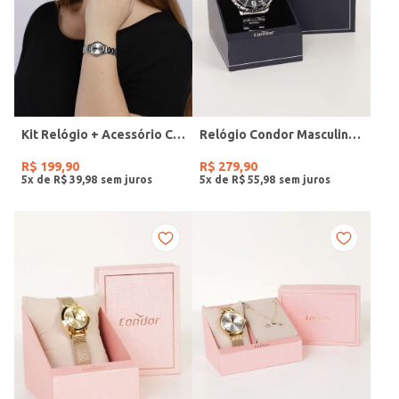
Kit Relógio + Acessório Condor Feminino PRATA
Relógio Condor Masculino PRATA
R$
199
,
90
R$
279
,
90
5
x de
R$
39
,
98
5
x de
R$
55
,
98