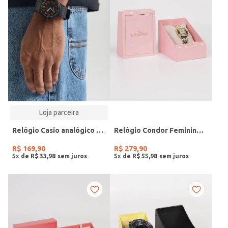
Loja parceira
Relógio Casio analógico MW-240-4BVDF-SC
Relógio Condor Feminino DOURADO
R$
169
,
90
R$
279
,
90
5
x de
R$
33
,
98
5
x de
R$
55
,
98