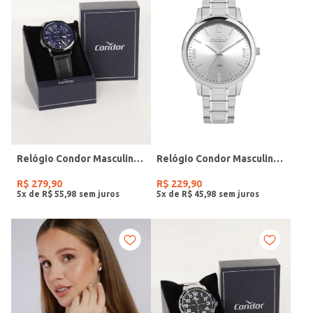
Relógio Condor Masculino PRETO
Relógio Condor Masculino PRATA
R$
279
,
90
R$
229
,
90
5
x de
R$
55
,
98
5
x de
R$
45
,
98