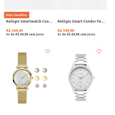
Mais Vendidos
Relógio Smartwatch Condor PRETO
Relógio Smart Condor Feminino ROSE
R$
349
,
90
R$
349
,
90
5
x de
R$
69
,
98
5
x de
R$
69
,
98