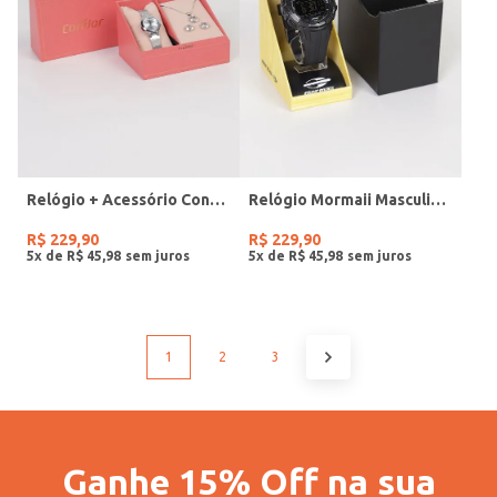
Relógio + Acessório Condor Feminino PRATA
Relógio Mormaii Masculino PRETO
R$
229
,
90
R$
229
,
90
5
x de
R$
45
,
98
5
x de
R$
45
,
98
1
2
3
Ganhe 15% Off na sua