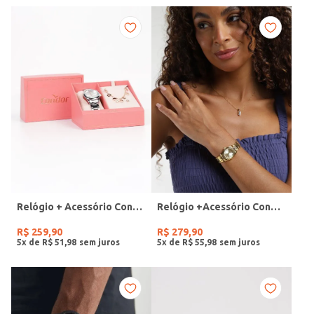
Relógio + Acessório Condor Feminino PRATA
Relógio +Acessório Condor Feminino DOURADO
R$
259
,
90
R$
279
,
90
5
x de
R$
51
,
98
5
x de
R$
55
,
98