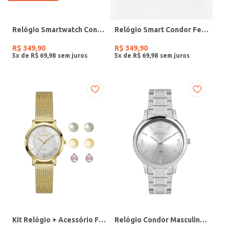
Relógio Smartwatch Condor PRETO
Relógio Smart Condor Feminino ROSE
R$
349
,
90
R$
349
,
90
5
x de
R$
69
,
98
5
x de
R$
69
,
98
Kit Relógio + Acessório Feminino DOURADO
Relógio Condor Masculino PRATA