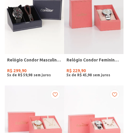
Relógio Condor Masculino PRETO
Relógio Condor Feminino PRATA
R$
299
,
90
R$
229
,
90
5
x de
R$
59
,
98
5
x de
R$
45
,
98