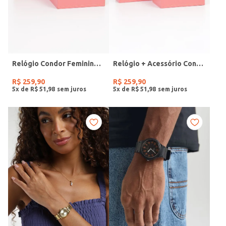
Relógio Condor Feminino DOURADO
Relógio + Acessório Condor Feminino PRATA
R$
259
,
90
R$
259
,
90
5
x de
R$
51
,
98
5
x de
R$
51
,
98