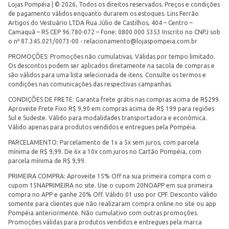
Lojas Pompéia | © 2026, Todos os direitos reservados. Preços e condições
de pagamento válidos enquanto durarem os estoques. Lins Ferrão
Artigos do Vestuário LTDA Rua Júlio de Castilhos, 404 – Centro –
Camaquã – RS CEP 96.780-072 – Fone: 0800 000 5353 Inscrito no CNPJ sob
o nº 87.345.021/0073-00 -
relacionamento@lojaspompeia.com.br
PROMOÇÕES: Promoções não cumulativas. Válidas por tempo limitado.
Os descontos podem ser aplicados diretamente na sacola de compras e
são válidos para uma lista selecionada de itens. Consulte os termos e
condições nas comunicações das respectivas campanhas.
CONDIÇÕES DE FRETE: Garanta frete grátis nas compras acima de R$299.
Aproveite Frete Fixo R$ 9,90 em compras acima de R$ 199 para regiões
Sul e Sudeste. Válido para modalidades transportadora e econômica.
Válido apenas para produtos vendidos e entregues pela Pompéia.
PARCELAMENTO: Parcelamento de 1x a 5x sem juros, com parcela
mínima de R$ 9,99. De 6x a 10x com juros no Cartão Pompéia, com
parcela mínima de R$ 9,99.
PRIMEIRA COMPRA: Aproveite 15% Off na sua primeira compra com o
cupom 15NAPRIMEIRA no site. Use o cupom 20NOAPP em sua primeira
compra no APP e ganhe 20% Off. Válido 01 uso por CPF. Desconto válido
somente para clientes que não realizaram compra online no site ou app
Pompéia anteriormente. Não cumulativo com outras promoções.
Promoções válidas para produtos vendidos e entregues pela marca