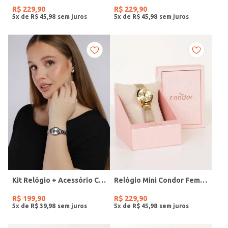
R$
229
,
90
R$
229
,
90
5
x de
R$
45
,
98
5
x de
R$
45
,
98
Kit Relógio + Acessório Condor Feminino PRATA
Relógio Mini Condor Feminino DOURADO
R$
199
,
90
R$
229
,
90
5
x de
R$
39
,
98
5
x de
R$
45
,
98