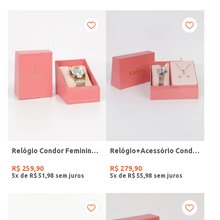
Relógio Condor Feminino DOURADO
Relógio+Acessório Condor Feminino ROSE
R$
259
,
90
R$
279
,
90
5
x de
R$
51
,
98
5
x de
R$
55
,
98