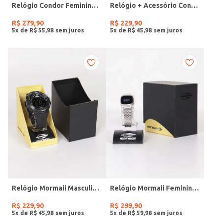
Relógio Condor Feminino DOURADO
Relógio + Acessório Condor Feminino PRATA
R$
279
,
90
R$
229
,
90
5
x de
R$
55
,
98
5
x de
R$
45
,
98
Relógio Mormaii Masculino PRETO
Relógio Mormaii Feminino PRATA
R$
229
,
90
R$
299
,
90
5
x de
R$
45
,
98
5
x de
R$
59
,
98