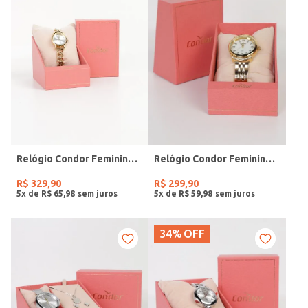
Relógio Condor Feminino DOURADO
Relógio Condor Feminino DOURADO
R$
329
,
90
R$
299
,
90
5
x de
R$
65
,
98
5
x de
R$
59
,
98
34%
OFF