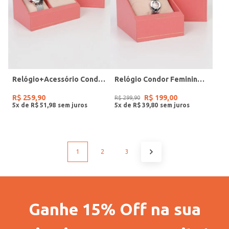
Relógio+Acessório Condor Feminino PRATA
Relógio Condor Feminino PRATA
R$
259
,
90
R$
199
,
00
R$
299
,
90
5
x de
R$
51
,
98
5
x de
R$
39
,
80
1
2
3
Ganhe 15% Off na sua