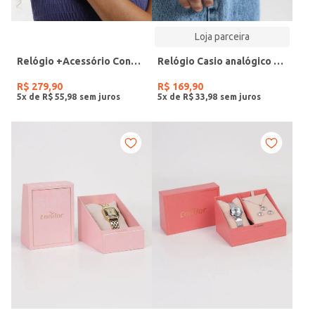
Loja parceira
Relógio +Acessório Condor Feminino DOURADO
Relógio Casio analógico MW-240-4BVDF-SC
R$
279
,
90
R$
169
,
90
5
x de
R$
55
,
98
5
x de
R$
33
,
98