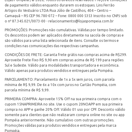
de pagamento válidos enquanto durarem os estoques. Lins Ferrão
Artigos do Vestuário LTDA Rua Júlio de Castilhos, 404 – Centro –
Camaquã – RS CEP 96.780-072 – Fone: 0800 000 5353 Inscrito no CNPJ sob
o nº 87.345.021/0073-00 -
relacionamento@lojaspompeia.com.br
PROMOÇÕES: Promoções não cumulativas. Válidas por tempo limitado.
Os descontos podem ser aplicados diretamente na sacola de compras e
são válidos para uma lista selecionada de itens. Consulte os termos e
condições nas comunicações das respectivas campanhas.
CONDIÇÕES DE FRETE: Garanta frete grátis nas compras acima de R$299.
Aproveite Frete Fixo R$ 9,90 em compras acima de R$ 199 para regiões
Sul e Sudeste. Válido para modalidades transportadora e econômica.
Válido apenas para produtos vendidos e entregues pela Pompéia.
PARCELAMENTO: Parcelamento de 1x a 5x sem juros, com parcela
mínima de R$ 9,99. De 6x a 10x com juros no Cartão Pompéia, com
parcela mínima de R$ 9,99.
PRIMEIRA COMPRA: Aproveite 15% Off na sua primeira compra com o
cupom 15NAPRIMEIRA no site. Use o cupom 20NOAPP em sua primeira
compra no APP e ganhe 20% Off. Válido 01 uso por CPF. Desconto válido
somente para clientes que não realizaram compra online no site ou app
Pompéia anteriormente. Não cumulativo com outras promoções.
Promoções válidas para produtos vendidos e entregues pela marca
Pompéia.