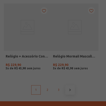
Relógio + Acessório Condor Feminino PRATA
Relógio Mormaii Masculino PRETO
R$
229
,
90
R$
229
,
90
5
x de
R$
45
,
98
5
x de
R$
45
,
98
1
2
3