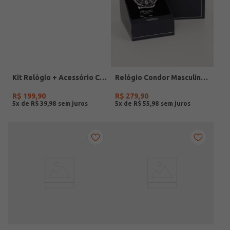
Kit Relógio + Acessório Condor Feminino PRATA
Relógio Condor Masculino PRATA
R$
199
,
90
R$
279
,
90
5
x de
R$
39
,
98
5
x de
R$
55
,
98