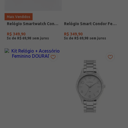
Mais Vendidos
Relógio Smartwatch Condor PRETO
Relógio Smart Condor Feminino ROSE
R$
349
,
90
R$
349
,
90
5
x de
R$
69
,
98
5
x de
R$
69
,
98