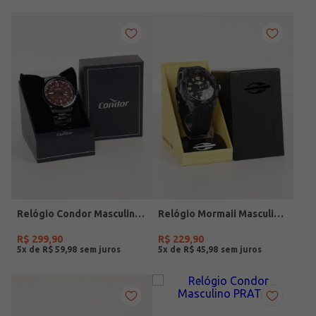
Relógio Condor Masculino PRETO
Relógio Mormaii Masculino PRETO
R$
299
,
90
R$
229
,
90
5
x de
R$
59
,
98
5
x de
R$
45
,
98