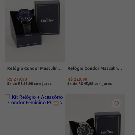
Relógio Condor Masculino PRETO
Relógio Condor Masculino PRATA
R$
279
,
90
R$
229
,
90
5
x de
R$
55
,
98
5
x de
R$
45
,
98