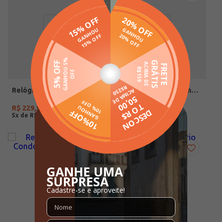
Relógio Condor Feminino PRATA
Relógio Condor Feminino DOURADO
R$
229
,
90
R$
259
,
90
5
x de
R$
45
,
98
5
x de
R$
51
,
98