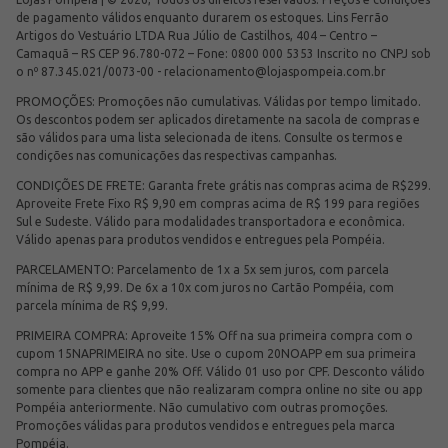
de pagamento válidos enquanto durarem os estoques. Lins Ferrão
Artigos do Vestuário LTDA Rua Júlio de Castilhos, 404 – Centro –
Camaquã – RS CEP 96.780-072 – Fone: 0800 000 5353 Inscrito no CNPJ sob
o nº 87.345.021/0073-00 -
relacionamento@lojaspompeia.com.br
PROMOÇÕES: Promoções não cumulativas. Válidas por tempo limitado.
Os descontos podem ser aplicados diretamente na sacola de compras e
são válidos para uma lista selecionada de itens. Consulte os termos e
condições nas comunicações das respectivas campanhas.
CONDIÇÕES DE FRETE: Garanta frete grátis nas compras acima de R$299.
Aproveite Frete Fixo R$ 9,90 em compras acima de R$ 199 para regiões
Sul e Sudeste. Válido para modalidades transportadora e econômica.
Válido apenas para produtos vendidos e entregues pela Pompéia.
PARCELAMENTO: Parcelamento de 1x a 5x sem juros, com parcela
mínima de R$ 9,99. De 6x a 10x com juros no Cartão Pompéia, com
parcela mínima de R$ 9,99.
PRIMEIRA COMPRA: Aproveite 15% Off na sua primeira compra com o
cupom 15NAPRIMEIRA no site. Use o cupom 20NOAPP em sua primeira
compra no APP e ganhe 20% Off. Válido 01 uso por CPF. Desconto válido
somente para clientes que não realizaram compra online no site ou app
Pompéia anteriormente. Não cumulativo com outras promoções.
Promoções válidas para produtos vendidos e entregues pela marca
Pompéia.