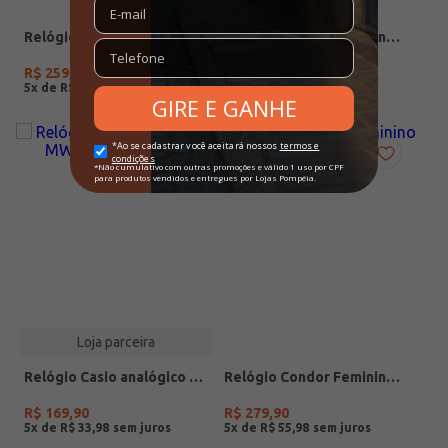
Relógio + Acessório Condor Feminino PRATA
Relógio +Acessório Condor Feminino DOURADO
R$
259
,
90
R$
279
,
90
5
x de
R$
51
,
98
5
x de
R$
55
,
98
Loja parceira
Relógio Casio analógico MW-240-4BVDF-SC
Relógio Condor Feminino DOURADO
R$
169
,
90
R$
279
,
90
5
x de
R$
33
,
98
5
x de
R$
55
,
98