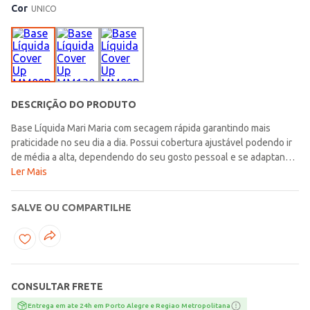
Cor
UNICO
DESCRIÇÃO DO PRODUTO
Base Líquida Mari Maria com secagem rápida garantindo mais
praticidade no seu dia a dia. Possui cobertura ajustável podendo ir
de média a alta, dependendo do seu gosto pessoal e se adaptando
às suas necessidades. Uniformiza o tom da pele deixando a sua
Ler Mais
maquiagem mais bonita e disfarçando com naturalidade
imperfeições como manchas, cicatrizes, marcas e olheiras, com
SALVE OU COMPARTILHE
garantia de alta durabilidade para manter a sua pele impecável o dia
todo. Apresenta FPS 35 que protege contra os danos causados
pelos raios solares, o que a torna uma aliada perfeita na sua rotina
diária. Tudo o que você precisa para garantir uma maquiagem
incrível!\n\n- Dermatologicamente testada\n- Oftalmologicamente
CONSULTAR FRETE
testada\n- Hipoalergênica\n- Cruelty Free\n\nCor: MM09R
Entrega em ate 24h em Porto Alegre e Regiao Metropolitana