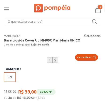
0
O que está procurando?
Clique e veja!
MARI MARIA
Base Líquida Cover Up MM09R Mari Maria UNICO
Lojas Pompéia
Ver similares
1
2
TAMANHO
UN
R$
39
,
00
R$
55
,
90
30%
OFF
ou
3
x
de
R$
13,00
sem juros