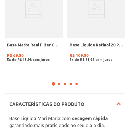
Base Matte Real Filter C04 Franciny Ehlke UNICO
Base Líquida Retinol 20 Payot UNICO
R$
69
,
90
R$
109
,
90
5
x de
R$
13
,
98
5
x de
R$
21
,
98
CARACTERÍSTICAS DO PRODUTO
Base Líquida Mari Maria com 
secagem rápida
garantindo mais praticidade no seu dia a dia. 