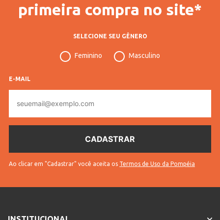
primeira compra no site*
INFORMAÇÕES COMPLEMENTARES
Código
58976
SELECIONE SEU GÊNERO
Pompéia
Feminino
Masculino
Acabamento
Natural
Vendido Por
Lojas Pompéia
E-MAIL
E-
Código
11200105897601
mail
Completo
* Para sua segurança, não
Sem troca
efetuamos a troca deste produto.
Ao clicar em "Cadastrar" você aceita os
Termos de Uso da Pompéia
INSTITUCIONAL