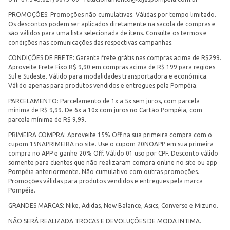
PROMOÇÕES: Promoções não cumulativas. Válidas por tempo limitado.
Os descontos podem ser aplicados diretamente na sacola de compras e
são válidos para uma lista selecionada de itens. Consulte os termos e
condições nas comunicações das respectivas campanhas.
CONDIÇÕES DE FRETE: Garanta frete grátis nas compras acima de R$299.
Aproveite Frete Fixo R$ 9,90 em compras acima de R$ 199 para regiões
Sul e Sudeste. Válido para modalidades transportadora e econômica.
Válido apenas para produtos vendidos e entregues pela Pompéia.
PARCELAMENTO: Parcelamento de 1x a 5x sem juros, com parcela
mínima de R$ 9,99. De 6x a 10x com juros no Cartão Pompéia, com
parcela mínima de R$ 9,99.
PRIMEIRA COMPRA: Aproveite 15% Off na sua primeira compra com o
cupom 15NAPRIMEIRA no site. Use o cupom 20NOAPP em sua primeira
compra no APP e ganhe 20% Off. Válido 01 uso por CPF. Desconto válido
somente para clientes que não realizaram compra online no site ou app
Pompéia anteriormente. Não cumulativo com outras promoções.
Promoções válidas para produtos vendidos e entregues pela marca
Pompéia.
GRANDES MARCAS: Nike, Adidas, New Balance, Asics, Converse e Mizuno.
NÃO SERÁ REALIZADA TROCAS E DEVOLUÇÕES DE MODA INTIMA.