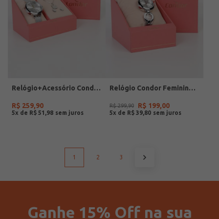
Relógio+Acessório Condor Feminino PRATA
Relógio Condor Feminino PRATA
R$
259
,
90
R$
199
,
00
R$
299
,
90
5
x de
R$
51
,
98
5
x de
R$
39
,
80
1
2
3
Ganhe 15% Off na sua