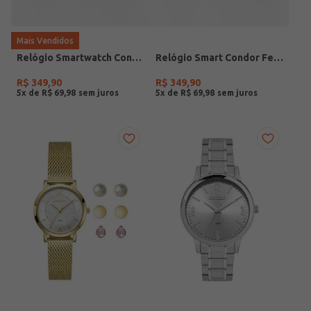
Mais Vendidos
Relógio Smartwatch Condor PRETO
Relógio Smart Condor Feminino ROSE
R$
349
,
90
R$
349
,
90
5
x de
R$
69
,
98
5
x de
R$
69
,
98