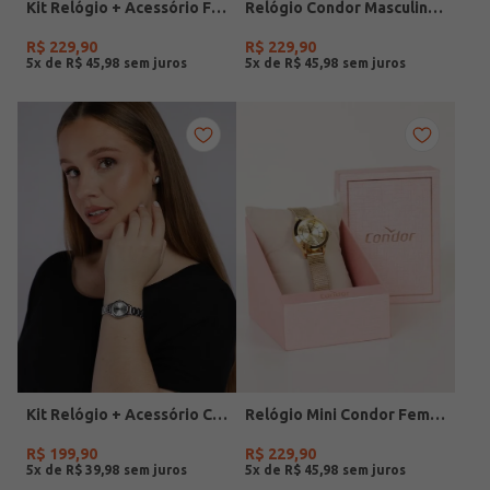
Kit Relógio + Acessório Feminino DOURADO
Relógio Condor Masculino PRATA
R$
229
,
90
R$
229
,
90
5
x de
R$
45
,
98
5
x de
R$
45
,
98
Kit Relógio + Acessório Condor Feminino PRATA
Relógio Mini Condor Feminino DOURADO
R$
199
,
90
R$
229
,
90
5
x de
R$
39
,
98
5
x de
R$
45
,
98