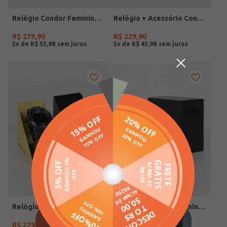
Relógio Condor Feminino DOURADO
Relógio + Acessório Condor Feminino PRATA
R$
279
,
90
R$
229
,
90
5
x de
R$
55
,
98
5
x de
R$
45
,
98
Relógio Mormaii Masculino PRETO
Relógio Mormaii Feminino PRATA
R$
229
,
90
R$
299
,
90