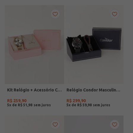
Kit Relógio + Acessório Condor Feminino DOURADO
Relógio Condor Masculino PRETO
R$
259
,
90
R$
299
,
90
5
x de
R$
51
,
98
5
x de
R$
59
,
98