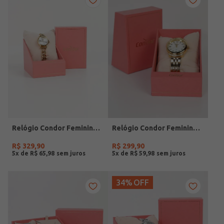
Relógio Condor Feminino DOURADO
Relógio Condor Feminino DOURADO
R$
329
,
90
R$
299
,
90
5
x de
R$
65
,
98
5
x de
R$
59
,
98
34%
OFF