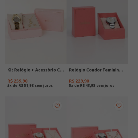
Kit Relógio + Acessório Condor Feminino DOURADO
Relógio Condor Feminino PRATA
R$
259
,
90
R$
229
,
90
5
x de
R$
51
,
98
5
x de
R$
45
,
98