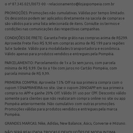
o nº 87.345.021/0073-00 -
relacionamento@lojaspompeia.com.br
PROMOÇÕES: Promoções não cumulativas. Válidas por tempo limitado.
Os descontos podem ser aplicados diretamente na sacola de compras e
são válidos para uma lista selecionada de itens. Consulte os termos e
condições nas comunicações das respectivas campanhas.
CONDIÇÕES DE FRETE: Garanta frete grátis nas compras acima de R$299.
Aproveite Frete Fixo R$ 9,90 em compras acima de R$ 199 para regiões
Sul e Sudeste. Válido para modalidades transportadora e econômica.
Válido apenas para produtos vendidos e entregues pela Pompéia.
PARCELAMENTO: Parcelamento de 1x a 5x sem juros, com parcela
mínima de R$ 9,99. De 6x a 10x com juros no Cartão Pompéia, com
parcela mínima de R$ 9,99.
PRIMEIRA COMPRA: Aproveite 15% Off na sua primeira compra com o
cupom 15NAPRIMEIRA no site. Use o cupom 20NOAPP em sua primeira
compra no APP e ganhe 20% Off. Válido 01 uso por CPF. Desconto válido
somente para clientes que não realizaram compra online no site ou app
Pompéia anteriormente. Não cumulativo com outras promoções.
Promoções válidas para produtos vendidos e entregues pela marca
Pompéia.
GRANDES MARCAS: Nike, Adidas, New Balance, Asics, Converse e Mizuno.
NÃO SERÁ REALIZADA TROCAS E DEVOLUÇÕES DE MODA INTIMA.