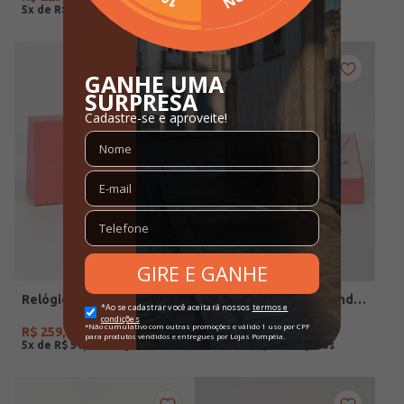
5
x de
R$
45
,
98
5
x de
R$
59
,
98
Relógio Condor Feminino DOURADO
Relógio+Acessório Condor Feminino ROSE
R$
259
,
90
R$
279
,
90
5
x de
R$
51
,
98
5
x de
R$
55
,
98