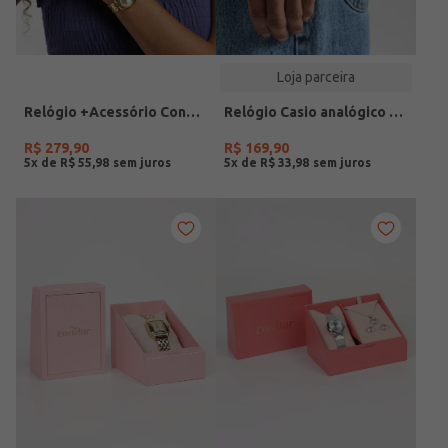
Loja parceira
Relógio +Acessório Condor Feminino DOURADO
Relógio Casio analógico MW-240-4BVDF-SC
R$
279
,
90
R$
169
,
90
5
x de
R$
55
,
98
5
x de
R$
33
,
98