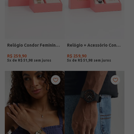
Relógio Condor Feminino DOURADO
Relógio + Acessório Condor Feminino PRATA
R$
259
,
90
R$
259
,
90
5
x de
R$
51
,
98
5
x de
R$
51
,
98