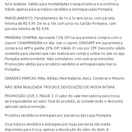
Sul e Sudeste. Válido para modalidades transportadora e econômica.
Válido apenas para produtos vendidos e entregues pela Pompéia.
PARCELAMENTO: Parcelamento de 1x a 5x sem juros, com parcela
mínima de R$ 9,99. De 6x a 10x com juros no Cartão Pompéia, com
parcela mínima de R$ 9,99.
PRIMEIRA COMPRA: Aproveite 15% Off na sua primeira compra com o
cupom 15NAPRIMEIRA no site. Use o cupom 20NOAPP em sua primeira
compra no APP e ganhe 20% Off. Válido 01 uso por CPF. Desconto válido
somente para clientes que não realizaram compra online no site ou app
Pompéia anteriormente. Não cumulativo com outras promoções.
Promoções válidas para produtos vendidos e entregues pela marca
Pompéia.
GRANDES MARCAS: Nike, Adidas, New Balance, Asics, Converse e Mizuno.
NÃO SERÁ REALIZADA TROCAS E DEVOLUÇÕES DE MODA INTIMA.
PROMOÇÃO LEVE 3, PAGUE 2: O valor do vale-mercadoria para troca
será equivalente ao valor final do produto, já considerando o desconto
aplicado pela promoção.
Produtos vendidos e entregues por parceiros das Lojas Pompéia:
Os produtos vendidos e entregues por lojas parceiras não estão
disponíveis para troca, apenas a devolução do valor do item. A