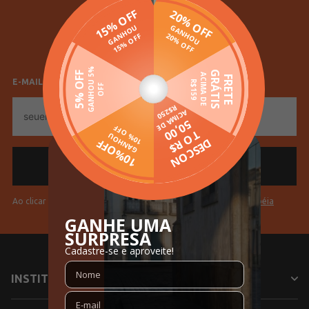
SELECIONE SEU GÊNERO
Feminino
Masculino
E-MAIL
E-
mail
Ao clicar em "Cadastrar" você aceita os
Termos de Uso da Pompéia
INSTITUCIONAL