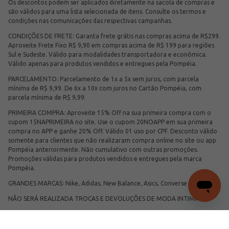
Os descontos podem ser aplicados diretamente na sacola de compras e
são válidos para uma lista selecionada de itens. Consulte os termos e
condições nas comunicações das respectivas campanhas.
CONDIÇÕES DE FRETE: Garanta frete grátis nas compras acima de R$299.
Aproveite Frete Fixo R$ 9,90 em compras acima de R$ 199 para regiões
Sul e Sudeste. Válido para modalidades transportadora e econômica.
Válido apenas para produtos vendidos e entregues pela Pompéia.
PARCELAMENTO: Parcelamento de 1x a 5x sem juros, com parcela
mínima de R$ 9,99. De 6x a 10x com juros no Cartão Pompéia, com
parcela mínima de R$ 9,99.
PRIMEIRA COMPRA: Aproveite 15% Off na sua primeira compra com o
cupom 15NAPRIMEIRA no site. Use o cupom 20NOAPP em sua primeira
compra no APP e ganhe 20% Off. Válido 01 uso por CPF. Desconto válido
somente para clientes que não realizaram compra online no site ou app
Pompéia anteriormente. Não cumulativo com outras promoções.
Promoções válidas para produtos vendidos e entregues pela marca
Pompéia.
GRANDES MARCAS: Nike, Adidas, New Balance, Asics, Converse e Mizuno.
NÃO SERÁ REALIZADA TROCAS E DEVOLUÇÕES DE MODA INTIMA.
PROMOÇÃO LEVE 3, PAGUE 2: O valor do vale-mercadoria para troca
será equivalente ao valor final do produto, já considerando o desconto