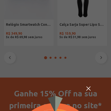
Relógio Smartwatch Condor PRETO
Calça Sarja Super Lipo Sawary Feminina Preto
R$
349
,
90
R$
159
,
90
5
x de
R$
69
,
98
5
x de
R$
31
,
98
Ganhe 15% Off na sua
primeira compra no site*