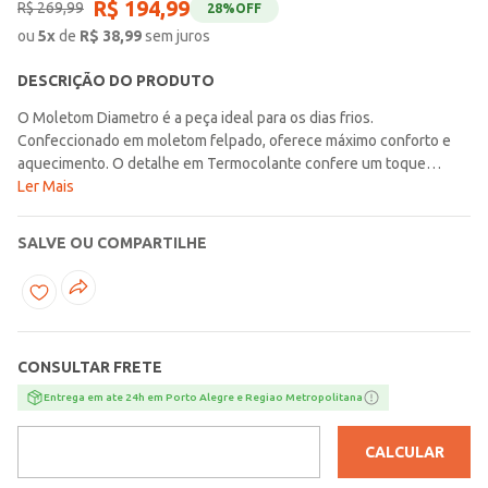
R$
194
,
99
R$
269
,
99
28%
OFF
ou
5
x
de
R$
38,99
sem juros
DESCRIÇÃO DO PRODUTO
O Moletom Diametro é a peça ideal para os dias frios.
Confeccionado em moletom felpado, oferece máximo conforto e
aquecimento. O detalhe em Termocolante confere um toque
moderno e exclusivo. Possui Abertura em Zíper para praticidade no
Ler Mais
vestir e um acabamento elegante em Retilínea nos punhos e na
barra, que garante ajuste perfeito. Uma combinação de
SALVE OU COMPARTILHE
funcionalidade e estilo para o seu guarda-roupa.
CONSULTAR FRETE
Entrega em ate 24h em Porto Alegre e Regiao Metropolitana
CALCULAR