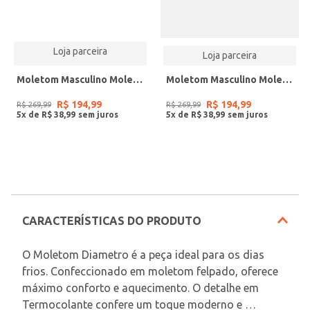
Loja parceira
Loja parceira
Moletom Masculino Moletom Felpado Diametro Preto
Moletom Masculino Moletom Felpado Diametro Marrom
R$
194
,
99
R$
194
,
99
R$
269
,
99
R$
269
,
99
5
x de
R$
38
,
99
5
x de
R$
38
,
99
CARACTERÍSTICAS DO PRODUTO
O Moletom Diametro é a peça ideal para os dias 
frios. Confeccionado em moletom felpado, oferece 
máximo conforto e aquecimento. O detalhe em 
Termocolante confere um toque moderno e 