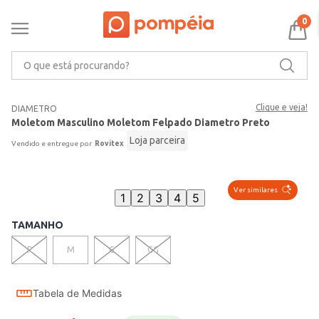
0
O que está procurando?
Clique e veja!
DIAMETRO
Moletom Masculino Moletom Felpado Diametro Preto
Loja parceira
Rovitex
Ver similares
1
2
3
4
5
TAMANHO
P
M
G
GG
Tabela de Medidas