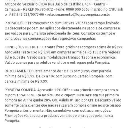
Artigos do Vestuário LTDA Rua Júlio de Castilhos, 404 – Centro –
Camaquã – RS CEP 96.780-072 – Fone: 0800 000 5353 Inscrito no CNPJ sob
o nº 87.345.021/0073-00 -
relacionamento@lojaspompeia.com.br
PROMOÇÕES: Promoções não cumulativas. Válidas por tempo limitado.
Os descontos podem ser aplicados diretamente na sacola de compras e
são válidos para uma lista selecionada de itens. Consulte os termos e
condições nas comunicações das respectivas campanhas.
CONDIÇÕES DE FRETE: Garanta frete grátis nas compras acima de R$299.
Aproveite Frete Fixo R$ 9,90 em compras acima de R$ 199 para regiões
Sul e Sudeste. Válido para modalidades transportadora e econômica.
Válido apenas para produtos vendidos e entregues pela Pompéia.
PARCELAMENTO: Parcelamento de 1x a 5x sem juros, com parcela
mínima de R$ 9,99. De 6x a 10x com juros no Cartão Pompéia, com
parcela mínima de R$ 9,99.
PRIMEIRA COMPRA: Aproveite 15% Off na sua primeira compra com o
cupom 15NAPRIMEIRA no site. Use o cupom 20NOAPP em sua primeira
compra no APP e ganhe 20% Off. Válido 01 uso por CPF. Desconto válido
somente para clientes que não realizaram compra online no site ou app
Pompéia anteriormente. Não cumulativo com outras promoções.
Promoções válidas para produtos vendidos e entregues pela marca
Pompéia.