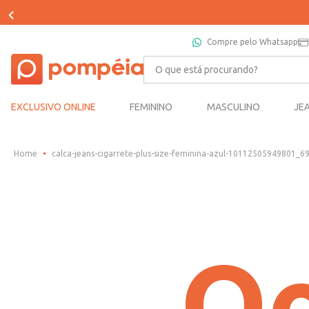
Compre pelo Whatsapp
O que está procurando?
EXCLUSIVO ONLINE
FEMININO
MASCULINO
JE
calca-jeans-cigarrete-plus-size-feminina-azul-10112505949801_6
Oo