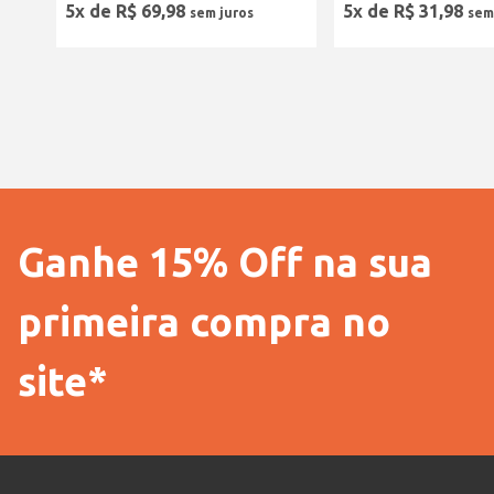
5
x de
R$
69
,
98
5
x de
R$
31
,
98
Ganhe 15% Off na sua
primeira compra no
site*