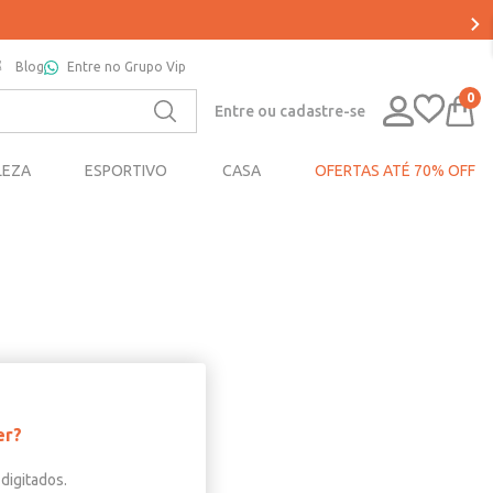
Blog
Entre no Grupo Vip
0
Entre ou cadastre-se
LEZA
ESPORTIVO
CASA
OFERTAS ATÉ 70% OFF
er?
digitados.