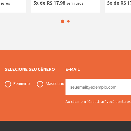
5
x de
R$
17
,
98
5
x de
R$
1
SELECIONE SEU GÊNERO
E-MAIL
E-
Feminino
Masculino
mail
Ao clicar em "Cadastrar" você aceita o