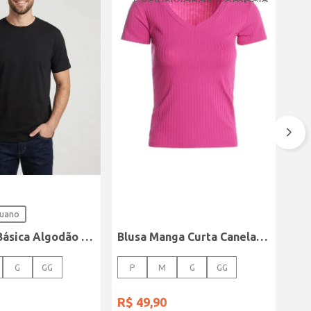
ruano
Camiseta Básica Algodão Peruano Elétron Masculina PRETO
Blusa Manga Curta Canelada Autentique Feminina Rosa
G
GG
P
M
G
GG
R$
49
,
90