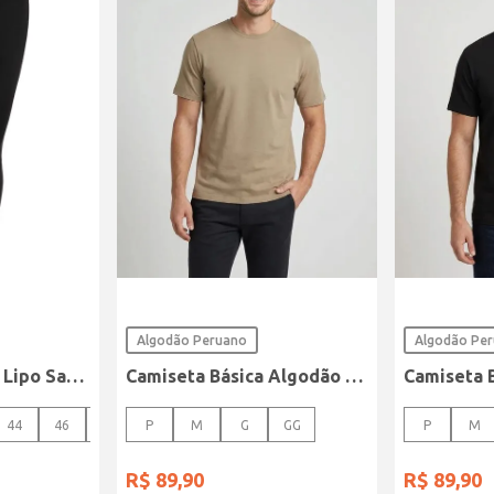
Algodão Peruano
Algodão Pe
Calça Sarja Super Lipo Sawary Feminina Preto
Camiseta Básica Algodão Peruano Elétron Masculina CAQUI
44
46
48
P
M
G
GG
P
M
R$
89
,
90
R$
89
,
90