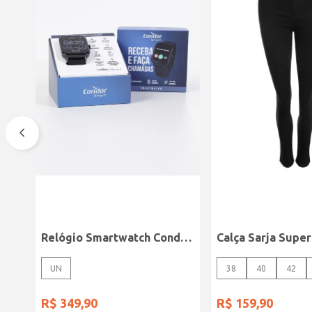
Relógio Smartwatch Condor PRETO
UN
38
40
42
R$
349
,
90
R$
159
,
90