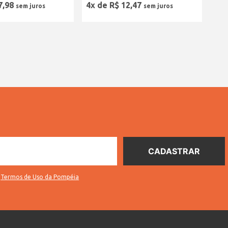
7
,
98
4
x de
R$
12
,
47
s
Termos de Uso da Pompéia