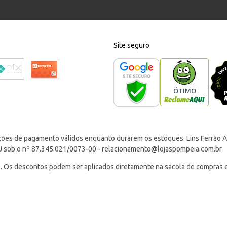
Site seguro
ções de pagamento válidos enquanto durarem os estoques. Lins Ferrão Ar
J sob o nº 87.345.021/0073-00 -
relacionamento@lojaspompeia.com.br
Os descontos podem ser aplicados diretamente na sacola de compras e s
 já possuam desconto. Consulte os termos e condições nas comunicações
 para todo Brasil. Aproveite Frete Fixo R$ 9,90 em compras acima de R$
 entregues pela Pompéia.
 6x a 10x com juros no Cartão Pompéia, com parcela mínima de R$ 9,99.