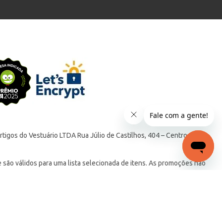
tigos do Vestuário LTDA Rua Júlio de Castilhos, 404 – Centro –
ão válidos para uma lista selecionada de itens. As promoções não
 das respectivas campanhas.
 199 para regiões Sul e Sudeste. Válido para modalidades