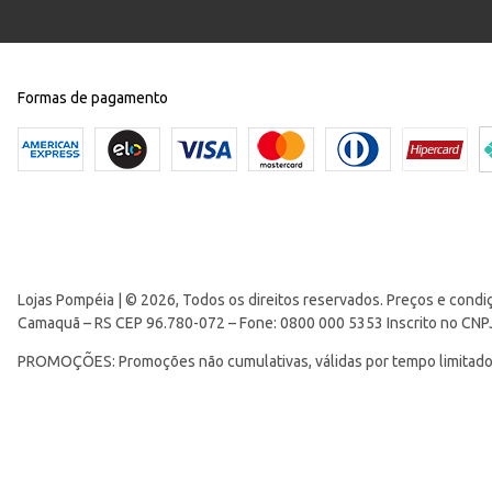
Formas de pagamento
Lojas Pompéia | © 2026, Todos os direitos reservados. Preços e condi
Camaquã – RS CEP 96.780-072 – Fone: 0800 000 5353 Inscrito no CNP
PROMOÇÕES: Promoções não cumulativas, válidas por tempo limitado. 
são válidas para produtos remarcados e não incidem sobre itens que
CONDIÇÕES DE FRETE: Garanta frete grátis nas compras acima de R$299
transportadora e econômica. Válido apenas para produtos vendidos e
Parcelamento de 1x a 5x sem juros, com parcela mínima de R$ 9,99. De