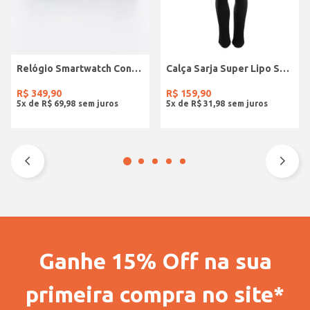
Relógio Smartwatch Condor PRETO
Calça Sarja Super Lipo Sawary Feminina Preto
R$
349
,
90
R$
159
,
90
5
x de
R$
69
,
98
5
x de
R$
31
,
98
Ganhe 15% Off na sua
primeira compra no site*