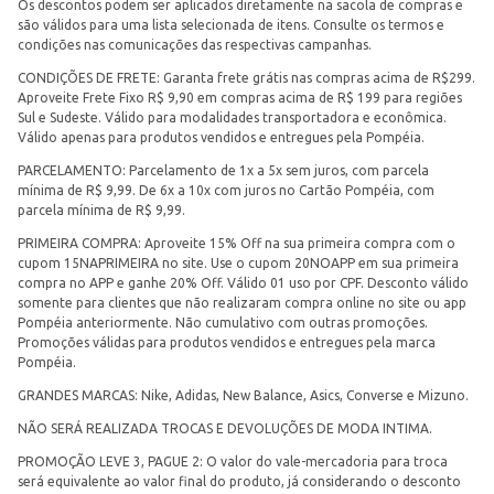
Os descontos podem ser aplicados diretamente na sacola de compras e
são válidos para uma lista selecionada de itens. Consulte os termos e
condições nas comunicações das respectivas campanhas.
CONDIÇÕES DE FRETE: Garanta frete grátis nas compras acima de R$299.
Aproveite Frete Fixo R$ 9,90 em compras acima de R$ 199 para regiões
Sul e Sudeste. Válido para modalidades transportadora e econômica.
Válido apenas para produtos vendidos e entregues pela Pompéia.
PARCELAMENTO: Parcelamento de 1x a 5x sem juros, com parcela
mínima de R$ 9,99. De 6x a 10x com juros no Cartão Pompéia, com
parcela mínima de R$ 9,99.
PRIMEIRA COMPRA: Aproveite 15% Off na sua primeira compra com o
cupom 15NAPRIMEIRA no site. Use o cupom 20NOAPP em sua primeira
compra no APP e ganhe 20% Off. Válido 01 uso por CPF. Desconto válido
somente para clientes que não realizaram compra online no site ou app
Pompéia anteriormente. Não cumulativo com outras promoções.
Promoções válidas para produtos vendidos e entregues pela marca
Pompéia.
GRANDES MARCAS: Nike, Adidas, New Balance, Asics, Converse e Mizuno.
NÃO SERÁ REALIZADA TROCAS E DEVOLUÇÕES DE MODA INTIMA.
PROMOÇÃO LEVE 3, PAGUE 2: O valor do vale-mercadoria para troca
será equivalente ao valor final do produto, já considerando o desconto