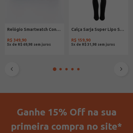
Relógio Smartwatch Condor PRETO
Calça Sarja Super Lipo Sawary Feminina Preto
R$
349
,
90
R$
159
,
90
5
x de
R$
69
,
98
5
x de
R$
31
,
98
Ganhe 15% Off na sua
primeira compra no site*