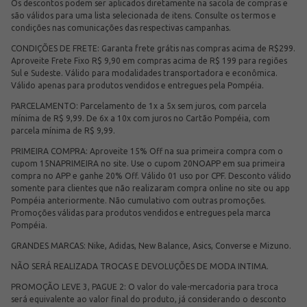
Os descontos podem ser aplicados diretamente na sacola de compras e
são válidos para uma lista selecionada de itens. Consulte os termos e
condições nas comunicações das respectivas campanhas.
CONDIÇÕES DE FRETE: Garanta frete grátis nas compras acima de R$299.
Aproveite Frete Fixo R$ 9,90 em compras acima de R$ 199 para regiões
Sul e Sudeste. Válido para modalidades transportadora e econômica.
Válido apenas para produtos vendidos e entregues pela Pompéia.
PARCELAMENTO: Parcelamento de 1x a 5x sem juros, com parcela
mínima de R$ 9,99. De 6x a 10x com juros no Cartão Pompéia, com
parcela mínima de R$ 9,99.
PRIMEIRA COMPRA: Aproveite 15% Off na sua primeira compra com o
cupom 15NAPRIMEIRA no site. Use o cupom 20NOAPP em sua primeira
compra no APP e ganhe 20% Off. Válido 01 uso por CPF. Desconto válido
somente para clientes que não realizaram compra online no site ou app
Pompéia anteriormente. Não cumulativo com outras promoções.
Promoções válidas para produtos vendidos e entregues pela marca
Pompéia.
GRANDES MARCAS: Nike, Adidas, New Balance, Asics, Converse e Mizuno.
NÃO SERÁ REALIZADA TROCAS E DEVOLUÇÕES DE MODA INTIMA.
PROMOÇÃO LEVE 3, PAGUE 2: O valor do vale-mercadoria para troca
será equivalente ao valor final do produto, já considerando o desconto