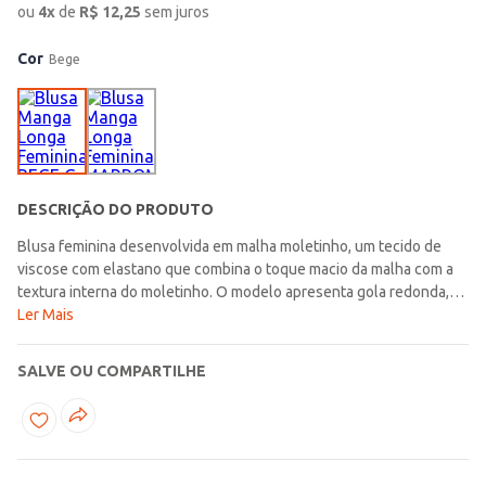
ou
4
x
de
R$
12,25
sem juros
Cor
Bege
DESCRIÇÃO DO PRODUTO
Blusa feminina desenvolvida em malha moletinho, um tecido de
viscose com elastano que combina o toque macio da malha com a
textura interna do moletinho. O modelo apresenta gola redonda,
mangas longas com punho e acabamentos elásticos. Possui
Ler Mais
comprimento cropped e estampa frontal em silk aveludado que
entrega um charme a mais ao seu visual. Muita personalidade e
SALVE OU COMPARTILHE
estilo em uma só peça, aposte e arrase em qualquer
ocasião!\n\nTecido: Malha Moletinho\nComposição: 97% viscose,
03% elastano