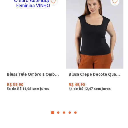
Blusa Tule Ombro a Ombro Autentique Feminina VINHO
Blusa Crepe Decote Quadrado Plus Size Feminina PRETO
R$
59
,
90
R$
49
,
90
5
x de
R$
11
,
98
4
x de
R$
12
,
47