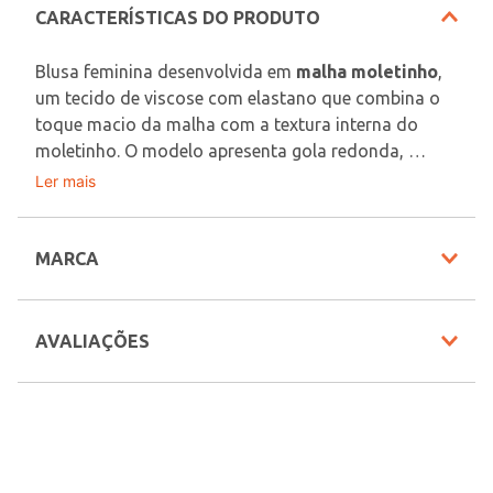
CARACTERÍSTICAS DO PRODUTO
Blusa feminina desenvolvida em 
malha moletinho
, 
um tecido de viscose com elastano que combina o 
toque macio da malha com a textura interna do 
moletinho. O modelo apresenta gola redonda, 
mangas longas com punho e acabamentos 
Ler mais
Tecido: Malha Moletinho
elásticos. Possui comprimento cropped e estampa 
Composição: 97% viscose, 03% elastano
frontal em silk aveludado que entrega um charme a 
mais ao seu visual. Muita personalidade e estilo em 
MARCA
Em decorrência do uso do flash, as peças podem 
uma só peça, aposte e arrase em qualquer ocasião!
sofrer alteração de cor.
AVALIAÇÕES
Veja outras opções de
Blusas Femininas para Todas
as Estações | Lojas Pompéia
.
INFORMAÇÕES COMPLEMENTARES
Código Pompéia
56153