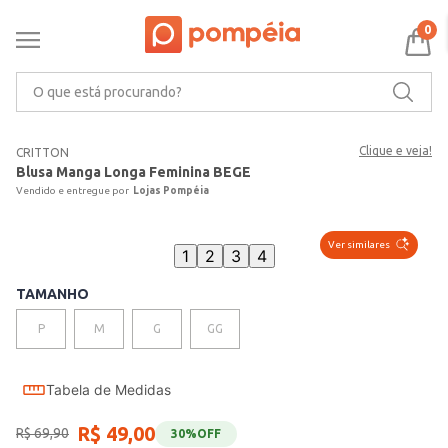
0
O que está procurando?
Clique e veja!
CRITTON
Blusa Manga Longa Feminina BEGE
Lojas Pompéia
Ver similares
1
2
3
4
TAMANHO
P
M
G
GG
Tabela de Medidas
R$
49
,
00
R$
69
,
90
30%
OFF