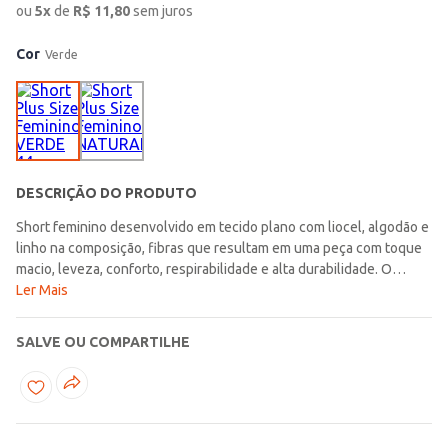
ou
5
x
de
R$
11,80
sem juros
Cor
Verde
DESCRIÇÃO DO PRODUTO
Short feminino desenvolvido em tecido plano com liocel, algodão e
linho na composição, fibras que resultam em uma peça com toque
macio, leveza, conforto, respirabilidade e alta durabilidade. O
modelo ainda apresenta cós elástico com cordão funcional para
Ler Mais
ajuste, bolsos frontais e posteriores funcionais e barra com
acabamento simples. A peça perfeita para mulheres que valorizam
SALVE OU COMPARTILHE
o conforto, a sofisticação e que buscam uma vida mais
sustentável!\n\nTecido: Plano\nComposição: 62% liocel, 30%
algodão, 08% linho