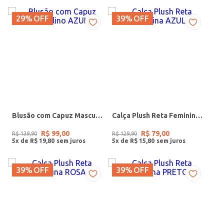
29%
OFF
39%
OFF
Blusão com Capuz Masculino AZUL
Calça Plush Reta Feminina AZUL
R$
99
,
00
R$
79
,
00
R$
139
,
90
R$
129
,
90
5
x de
R$
19
,
80
5
x de
R$
15
,
80
39%
OFF
39%
OFF