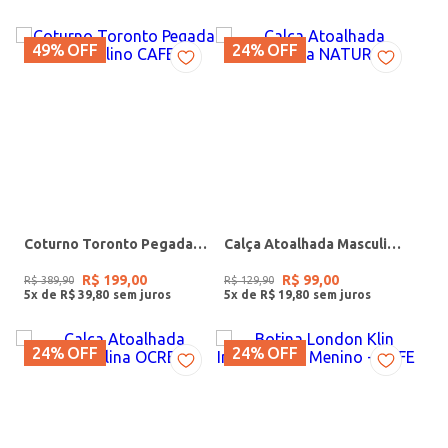
49%
OFF
24%
OFF
Coturno Toronto Pegada Masculino CAFE
Calça Atoalhada Masculina NATURAL
R$
199
,
00
R$
99
,
00
R$
389
,
90
R$
129
,
90
5
x de
R$
39
,
80
5
x de
R$
19
,
80
24%
OFF
24%
OFF