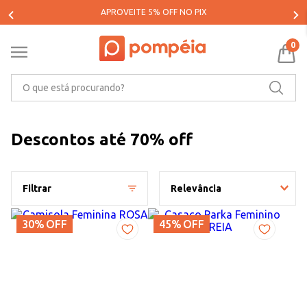
APROVEITE 5% OFF NO PIX
PA
0
O que está procurando?
Descontos até 70% off
Filtrar
Relevância
30%
OFF
45%
OFF