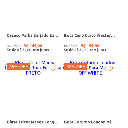
Casaco Parka Sarjado Eagle Rock Feminino BEGE
Bota Cano Curto Western Ramarim Feminina PRETO
R$
149
,
00
R$
199
,
00
R$
269
,
90
R$
329
,
90
5
x de
R$
29
,
80
5
x de
R$
39
,
80
45%
OFF
32%
OFF
Blusa Tricot Manga Longa Eagle Rock Feminina PRETO
Bota Coturno London Mini Infantil Para Menina - OFF WHITE