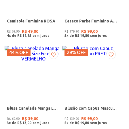
Camisola Feminina ROSA
Casaco Parka Feminino AREIA
R$
49
,
00
R$
99
,
00
R$
69
,
90
R$
179
,
90
4
x de
R$
12
,
25
5
x de
R$
19
,
80
44%
OFF
29%
OFF
Blusa Canelada Manga Longa Plus Size Feminina VERMELHO
Blusão com Capuz Masculino PRETO
R$
39
,
00
R$
99
,
00
R$
69
,
90
R$
139
,
90
3
x de
R$
13
,
00
5
x de
R$
19
,
80