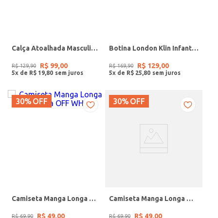
Calça Atoalhada Masculina OCRE
Botina London Klin Infantil Para Menino - CAFE
R$
99
,
00
R$
129
,
00
R$
129
,
90
R$
169
,
90
5
x de
R$
19
,
80
5
x de
R$
25
,
80
30%
OFF
30%
OFF
Camiseta Manga Longa Masculina OFF WHITE
Camiseta Manga Longa Masculina VERDE CLARO
R$
49
,
00
R$
49
,
00
R$
69
,
90
R$
69
,
90