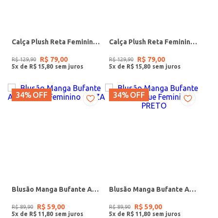
Calça Plush Reta Feminina ROSA
Calça Plush Reta Feminina PRETO
R$
79
,
00
R$
79
,
00
R$
129
,
90
R$
129
,
90
5
x de
R$
15
,
80
5
x de
R$
15
,
80
34%
OFF
34%
OFF
Blusão Manga Bufante Autentique Feminino CINZA
Blusão Manga Bufante Autentique Feminino PRETO
R$
59
,
00
R$
59
,
00
R$
89
,
90
R$
89
,
90
5
x de
R$
11
,
80
5
x de
R$
11
,
80