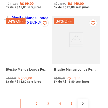
R$
99
,
00
R$
149
,
00
R$
179
,
90
R$
219
,
90
5
x de
R$
19
,
80
5
x de
R$
29
,
80
34%
OFF
34%
OFF
Blusão Manga Longa Feminino BORDO
Blusão Manga Longa Feminino VERDE
R$
59
,
00
R$
59
,
00
R$
89
,
90
R$
89
,
90
5
x de
R$
11
,
80
5
x de
R$
11
,
80
1
2
3
4
5