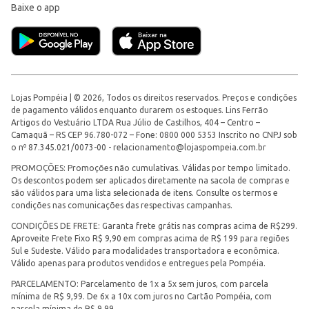
Baixe o app
Lojas Pompéia | © 2026, Todos os direitos reservados. Preços e condições
de pagamento válidos enquanto durarem os estoques. Lins Ferrão
Artigos do Vestuário LTDA Rua Júlio de Castilhos, 404 – Centro –
Camaquã – RS CEP 96.780-072 – Fone: 0800 000 5353 Inscrito no CNPJ sob
o nº 87.345.021/0073-00 -
relacionamento@lojaspompeia.com.br
PROMOÇÕES: Promoções não cumulativas. Válidas por tempo limitado.
Os descontos podem ser aplicados diretamente na sacola de compras e
são válidos para uma lista selecionada de itens. Consulte os termos e
condições nas comunicações das respectivas campanhas.
CONDIÇÕES DE FRETE: Garanta frete grátis nas compras acima de R$299.
Aproveite Frete Fixo R$ 9,90 em compras acima de R$ 199 para regiões
Sul e Sudeste. Válido para modalidades transportadora e econômica.
Válido apenas para produtos vendidos e entregues pela Pompéia.
PARCELAMENTO: Parcelamento de 1x a 5x sem juros, com parcela
mínima de R$ 9,99. De 6x a 10x com juros no Cartão Pompéia, com
parcela mínima de R$ 9,99.