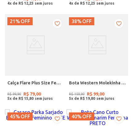
4
x de
R$
12
,
25
4
x de
R$
12
,
25
21%
OFF
38%
OFF
Calça Flare Plus Size Feminina BORDO
Bota Western Molekinha Juvenil Para Menina - MARROM
R$
79
,
00
R$
99
,
00
R$
99
,
90
R$
159
,
90
5
x de
R$
15
,
80
5
x de
R$
19
,
80
45%
OFF
40%
OFF